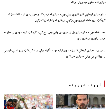
سیالیو ته د هغوی چمتووالی وباله.
د یاو سیالیو لوبغاړي انور انوري ویلي،چې د سیالیو له ترسره کېدو خوښ دی او د افغانستان له
کریکټ بورډ څخه غواړي،چې ولايتي لوبغاړو ته پاملرنه زیاته وکړي.
احمد خالد چې د دغو سیالیو بل لوبغاړی دی وايي،چې بلخ کې د کریکټ لوبه د ودې پر حال ده
او ډېر پياوړي لوبغاړي لري.
نوموړی
د معياري لوبغالي نشتون د دوی لپاره مهمه ننګونه بولي او له کریکټ بورډ نه يې غوښتي
پر وړاندې يې پرتې ستونزې حل کړي.
اړوند خبرونه