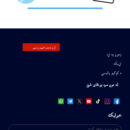
ژوندۍ خپرونې
زموږ په اړه
اړیکه
د کوکیو پالیسي
له موږ سره یوځای شئ
خبرلیک