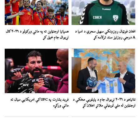
افغان فوټبال روزونکي سهیل سحري د اسیا د
هسپانیا ارجنټاین ته په ماتې ورکولو د ۲۰۲۶ کال
A درجې روزنیز سند ترلاسه کړ
نړیوال جام خپل کړ
نتانیاهو د ۲۰۲۶ نړیوال جام د پایلوبې مخکې د
فرید بشارت په UFC کې امریکايي سیال ته
ارجنټاین له ملي لوبډلې ملاتړ اعلان کړ
ماتې ورکړه