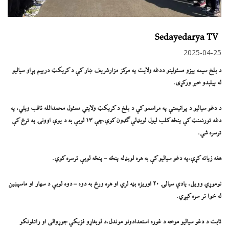
Sedayedarya TV
2025-04-25
د بلخ سيمه ييزو مسئولینو ددغه ولايت په مرکز مزارشريف ښار کې د کریکټ درېیم پړاو سیالیو
له پیلېدو خبر ورکړی.
د دغو سياليو د پرانیستې په مراسمو کې د بلخ د کریکټ ولایتي مسئول محمدالله ثاقب ویلي، په
دغه تورنمنټ کې پنځه کلب ليول لوبډلې ګډون کوي،چې ١٣ لوبې به د يوې اوونۍ په ترځ کې
ترسره شي.
هغه زیاته کړې،په دغو سیالیو کې به هره لوبډله پنځه – پنځه لوبې ترسره کوي.
نوموړي وويل، يادې سیالۍ ٢٠ اوریزه بڼه لري او هره ورځ به دوه – دوه لوبې د سهار او ماسپښین
له خوا تر سره کېږي.
ثابت د دغو سیالیو موخه د غوره استعدادونو موندل،د لوبغاړو فزیکي جوړوالی او راتلونکو