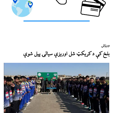
ورزش
بلخ کې د کریکټ شل اوریزې سیالۍ پیل شوې