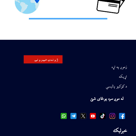
ژوندۍ خپرونې
زموږ په اړه
اړیکه
د کوکیو پالیسي
له موږ سره یوځای شئ
خبرلیک