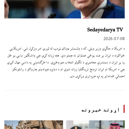
Sedayedarya TV
2026-07-08
د امریکا د جګړې وزیر ویلي، که د ولسمشر ډونالډ ټرمپ له لوري امر ورکړل شي، امریکايي
ځواکونه د ایران پر ضد پوځي عملیاتو ته چمتو دي. هغه زیاته کړې چې واشنګټن ښايي یو ځل
بیا پر ایران د سمندري محاصرې د لګولو انتخاب هم وڅېړي. دا څرګندونې په داسې مهال کېږي
چې د امریکا او ایران ترمنځ ترینګلتیا زیاته شوې او د دواړو هېوادونو چارواکو د راتلونکو
احتمالي اقداماتو په اړه خبرداری ورکړی دی.
اړوند خبرونه