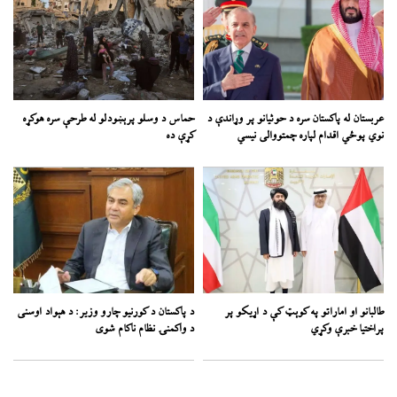
عربستان له پاکستان سره د حوثیانو پر وړاندې د
حماس د وسلو پرېښودلو له طرحې سره هوکړه
نوي پوځي اقدام لپاره چمتووالی نیسي
کړې ده
طالبانو او اماراتو په کوېټ کې د اړیکو پر
د پاکستان د کورنیو چارو وزیر: د هېواد اوسنی
پراختیا خبرې وکړي
د واکمنۍ نظام ناکام شوی