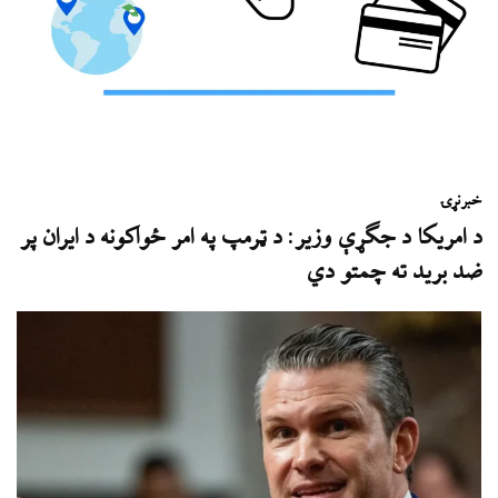
خبر
نړۍ
د امریکا د جګړې وزیر: د ټرمپ په امر ځواکونه د ایران پر
ضد برید ته چمتو دي