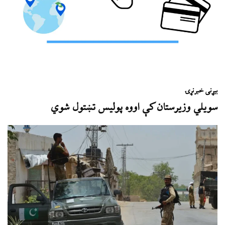
بیړنی خبر
نړۍ
سويلي وزيرستان کې اووه پوليس تښتول شوي