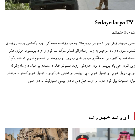
Sedayedarya TV
2026-06-25
ځایي سرچینو ویلي چې د سويلي وزيرستان په سرا روغــه سیمه کې اووه پاکستاني پوليس ژوندي
تښتول شوي دي. د سرچینو په وینا، وسله‌والو کسانو سړک بند کړی و او د پوليسو د حوزې مشر
احمد شاه په ګډون یې له ملګرو سره یو ځای ودرول او وروسته یې نامعلوم لوري ته انتقال کړل.
ویل کېږي چې یاد پوليس د یوې چاودنې اړوند عملیاتو څخه د ستنېدو پر مهال د وسله‌والو له
لوري درول شوي او تښتول شوي دي. پولیسو او امنیتي ځواکونو د تښتول شویو کسانو د موندلو
لپاره عملیات پیل کړي دي. تر اوسه هېڅ ډلې د دې پېښې مسوولیت نه دی منلی.
اړوند خبرونه