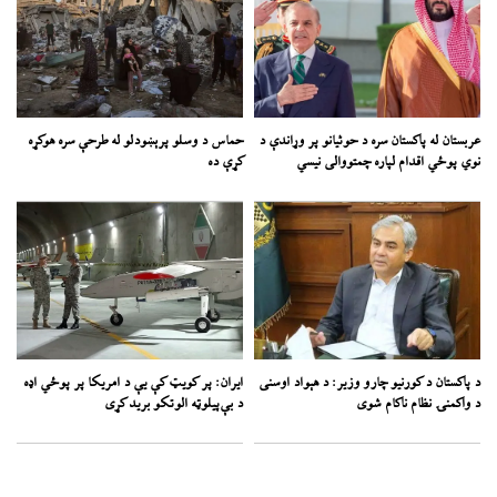
عربستان له پاکستان سره د حوثیانو پر وړاندې د
حماس د وسلو پرېښودلو له طرحې سره هوکړه
نوي پوځي اقدام لپاره چمتووالی نیسي
کړې ده
د پاکستان د کورنیو چارو وزیر: د هېواد اوسنی
ایران: پر کویټ کې یې د امریکا پر پوځي اډه
د واکمنۍ نظام ناکام شوی
د بې‌پیلوټه الوتکو برید کړی