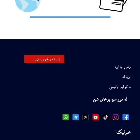
ژوندۍ خپرونې
زموږ په اړه
اړیکه
د کوکیو پالیسي
له موږ سره یوځای شئ
خبرلیک