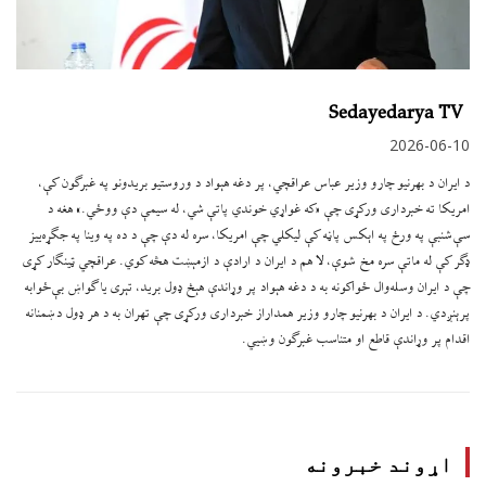
Sedayedarya TV
2026-06-10
د ایران د بهرنیو چارو وزیر عباس عراقچي، پر دغه هېواد د وروستیو بریدونو په غبرګون کې،
امریکا ته خبرداری ورکړی چې «که غواړي خوندي پاتې شي، له سیمې دې ووځي.» هغه د
سې‌شنبې په ورځ په اېکس پاڼه کې لیکلي چې امریکا، سره له دې چې د ده په وینا په جګړه‌ییز
ډګر کې له ماتې سره مخ شوې، لا هم د ایران د ارادې د ازمېښت هڅه کوي. عراقچي ټینګار کړی
چې د ایران وسله‌وال ځواکونه به د دغه هېواد پر وړاندې هېڅ ډول برید، تېری یا ګواښ بې‌ځوابه
پرېنږدي. د ایران د بهرنیو چارو وزیر همداراز خبرداری ورکړی چې تهران به د هر ډول دښمنانه
اقدام پر وړاندې قاطع او متناسب غبرګون وښيي.
اړوند خبرونه