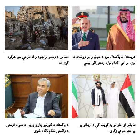
عربستان له پاکستان سره د حوثیانو پر وړاندې د
حماس د وسلو پرېښودلو له طرحې سره هوکړه
نوي پوځي اقدام لپاره چمتووالی نیسي
کړې ده
طالبانو او اماراتو په کوېټ کې د اړیکو پر
د پاکستان د کورنیو چارو وزیر: د هېواد اوسنی
پراختیا خبرې وکړي
د واکمنۍ نظام ناکام شوی