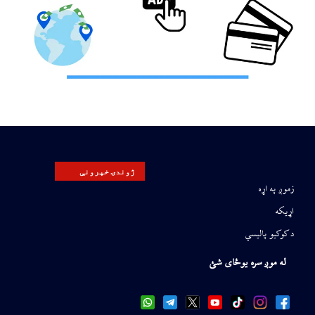
ژوندۍ خپرونې
زموږ په اړه
اړیکه
د کوکیو پالیسي
له موږ سره یوځای شئ