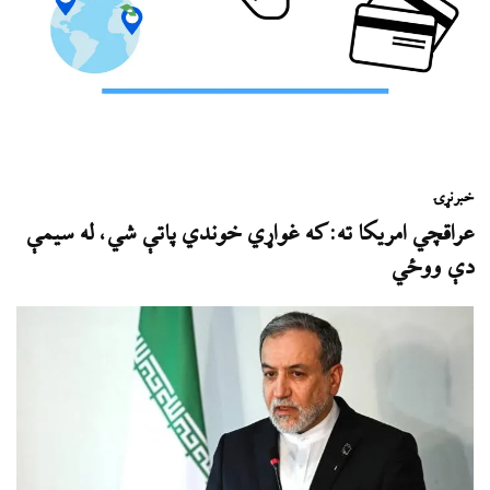
خبر
نړۍ
عراقچي امریکا ته: که غواړي خوندي پاتې شي، له سیمې
دې ووځي