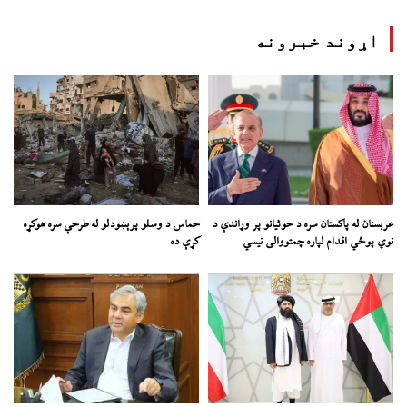
اړوند خبرونه
عربستان له پاکستان سره د حوثیانو پر وړاندې د
حماس د وسلو پرېښودلو له طرحې سره هوکړه
نوي پوځي اقدام لپاره چمتووالی نیسي
کړې ده