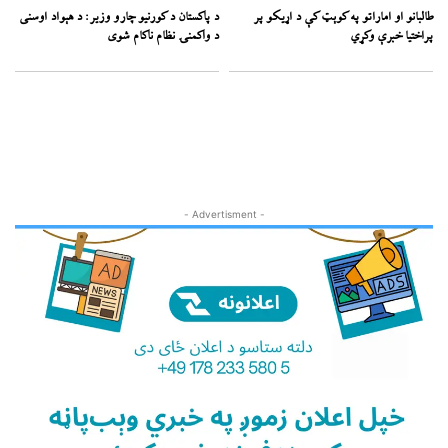
طالبانو او اماراتو په کوېټ کې د اړیکو پر
د پاکستان د کورنیو چارو وزیر: د هېواد اوسنی
پراختیا خبرې وکړي
د واکمنۍ نظام ناکام شوی
- Advertisment -