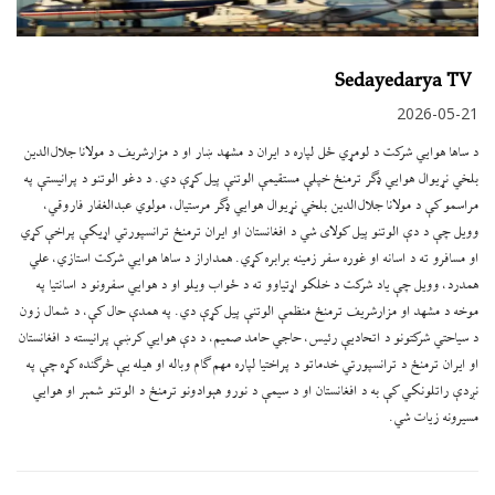
Sedayedarya TV
2026-05-21
د ساها هوايي شرکت د لومړي ځل لپاره د ایران د مشهد ښار او د مزارشریف د مولانا جلال‌الدین
بلخي نړیوال هوايي ډګر ترمنځ خپلې مستقیمې الوتنې پیل کړې دي. د دغو الوتنو د پرانیستې په
مراسمو کې د مولانا جلال‌الدین بلخي نړیوال هوايي ډګر مرستیال، مولوي عبدالغفار فاروقي،
وویل چې د دې الوتنو پیل کولای شي د افغانستان او ایران ترمنځ ترانسپورتي اړیکې پراخې کړي
او مسافرو ته د اسانه او غوره سفر زمینه برابره کړي. همداراز د ساها هوايي شرکت استازي، علي
همدرد، وویل چې یاد شرکت د خلکو اړتیاوو ته د ځواب ویلو او د هوايي سفرونو د اسانتیا په
موخه د مشهد او مزارشریف ترمنځ منظمې الوتنې پیل کړې دي. په همدې حال کې، د شمال زون
د سیاحتي شرکتونو د اتحادیې رئیس، حاجي حامد صمیم، د دې هوايي کرښې پرانیسته د افغانستان
او ایران ترمنځ د ترانسپورتي خدماتو د پراختیا لپاره مهم ګام وباله او هیله یې څرګنده کړه چې په
نږدې راتلونکي کې به د افغانستان او د سیمې د نورو هېوادونو ترمنځ د الوتنو شمېر او هوايي
مسیرونه زیات شي.