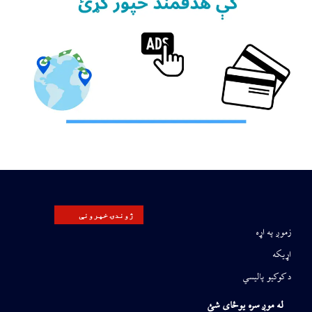
ژوندۍ خپرونې
زموږ په اړه
اړیکه
د کوکیو پالیسي
له موږ سره یوځای شئ