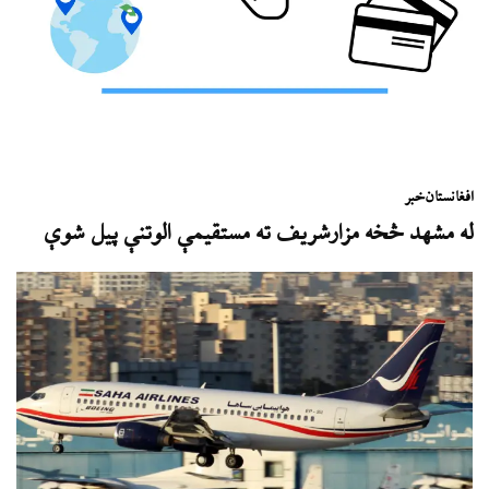
افغانستان
خبر
له مشهد څخه مزارشریف ته مستقیمې الوتنې پیل شوې