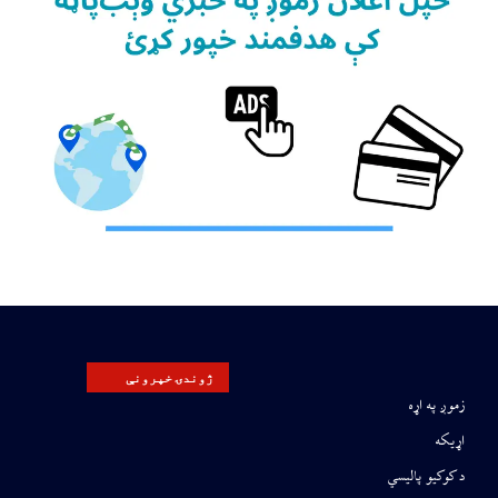
ژوندۍ خپرونې
زموږ په اړه
اړیکه
د کوکیو پالیسي