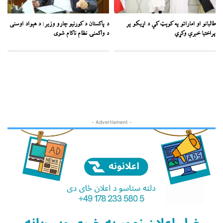
طالبانو او اماراتو په کوېټ کې د اړیکو پر
د پاکستان د کورنیو چارو وزیر: د هېواد اوسنی
پراختیا خبرې وکړي
د واکمنۍ نظام ناکام شوی
- Advertisment -