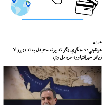
خبر
نړۍ
عراقچي: د جګړې ډګر ته بېرته ستنېدل به له «ډېرو لا
زیاتو حیرانتیاوو» سره مل وي