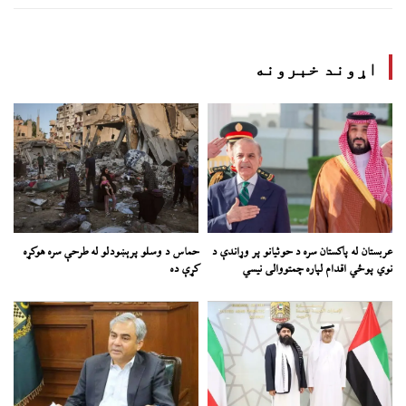
اړوند خبرونه
عربستان له پاکستان سره د حوثیانو پر وړاندې د
حماس د وسلو پرېښودلو له طرحې سره هوکړه
نوي پوځي اقدام لپاره چمتووالی نیسي
کړې ده