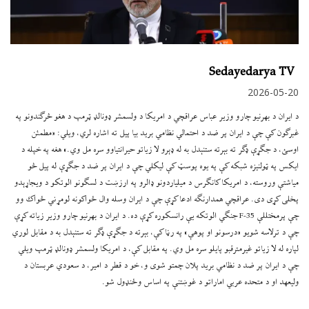
Sedayedarya TV
2026-05-20
د ایران د بهرنیو چارو وزیر عباس عراقچي د امریکا د ولسمشر ډونالډ ټرمپ د هغو څرګندونو په
غبرګون کې چې د ایران پر ضد د احتمالي نظامي برید بیا پیل ته اشاره لري، ویلي: «مطمئن
اوسئ، د جګړې ډګر ته بېرته ستنېدل به له ډېرو لا زیاتو حیرانتیاوو سره مل وي.» هغه په خپله د
ایکس په ټولنیزه شبکه کې په یوه پوسټ کې لیکلي چې د ایران پر ضد د جګړې له پیل څو
میاشتې وروسته، د امریکا کانګرس د میلیاردونو ډالرو په ارزښت د لسګونو الوتکو د ویجاړېدو
پخلی کړی دی. عراقچي همدارنګه ادعا کړې چې د ایران وسله وال ځواکونه لومړني ځواک وو
چې پرمختللې F-35 جنګي الوتکه یې رانسکوره کړې ده. د ایران د بهرنیو چارو وزیر زیاته کړې
چې د ترلاسه شویو «درسونو او پوهې» په رڼا کې، بېرته د جګړې ډګر ته ستنېدل به د مقابل لوري
لپاره له لا زیاتو غیرمترقبو پایلو سره مل وي. په مقابل کې، د امریکا ولسمشر ډونالډ ټرمپ ویلي
چې د ایران پر ضد د نظامي برید پلان چمتو شوی و، خو د قطر د امیر، د سعودي عربستان د
ولیعهد او د متحده عربي اماراتو د غوښتنې په اساس وځنډول شو.