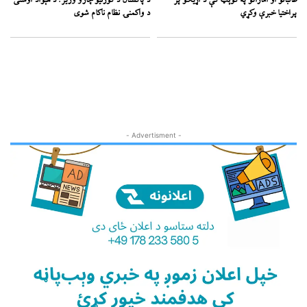
طالبانو او اماراتو په کوېټ کې د اړیکو پر
د پاکستان د کورنیو چارو وزیر: د هېواد اوسنی
پراختیا خبرې وکړي
د واکمنۍ نظام ناکام شوی
- Advertisment -