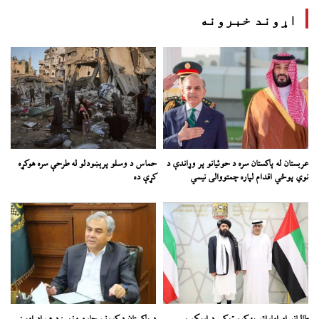
اړوند خبرونه
عربستان له پاکستان سره د حوثیانو پر وړاندې د
حماس د وسلو پرېښودلو له طرحې سره هوکړه
نوي پوځي اقدام لپاره چمتووالی نیسي
کړې ده