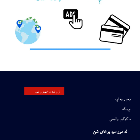
ژوندۍ خپرونې
زموږ په اړه
اړیکه
د کوکیو پالیسي
له موږ سره یوځای شئ