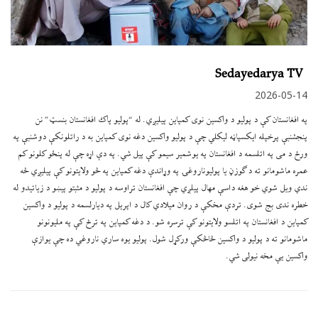
Sedayedarya TV
2026-05-14
په افغانستان کې د پولیو د واکسین نوی کمپاین پیلیږي. له “پولیو پاک افغانستان بنسټ” نن
پنجشنبې پرخپله ایکسپاڼه لیکلي چې د پولیو واکسین دغه نوی کمپاین به د راتلونکې دوشنبې په
ورځ د می په اتلسمه د افغانستان په یوشمیر سیمو کې پیل شي. په دې اړه چې له پنځو کلونو کم
عمره ماشومانو ته د ګوزڼ یا پولیوناروغۍ په وړاندې دغه کمپاین په څو ولایتونو کې پیلیږي څه
ندي ویل شوي خو هغه داسې مهال پیلږي چې افغانستان تراوسه د پولیو د مثبتو پیښو د زیاتیدو له
خطره ندی بج شوی. تردې مخکې د روان میلادي کال د اپریل په دیارلسمه د پولیو د واکسین
کمپاین د افغانستان په اتلسو ولایتونو کې ترسره شو. د دغه کمپاین په ترڅ کې په ملیونونو
ماشومانو ته د پولیو د واکسین څاڅکې ورکړل شول. پولیو یوه ساري ناروغي ده چې یوازې
واکسین یې مخه نیولی شي.