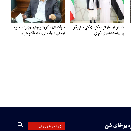
طالبانو او اماراتو په کوېټ کې د اړیکو
د پاکستان د کورنیو چارو وزیر: د هېواد
پر پراختیا خبرې وکړي
اوسنی د واکمنۍ نظام ناکام شوی
ره یوځای شئ
ژوندۍ خپرونې