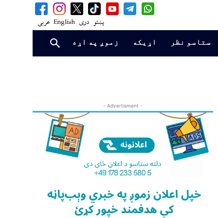
پښتو
دری
English
عربی
ستاسو نظر
اړیکه
زموږ په اړه
- Advertisment -