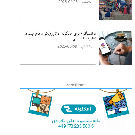
2025-04-25
افغانستان
د انسټاګرام نوې ځانګړنه؛ د کاروونکو د محرمیت د
نقضېدو اندېښنې
2025-08-09
ټکنالوژي
- Advertisment -