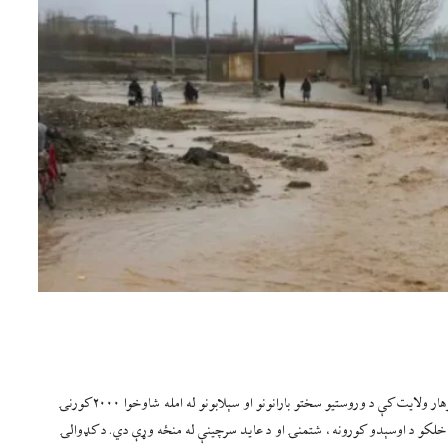
د کډوالۍ نړیوال سازمان (آی او ایم) په خپلو تازه ارقامو کې ویلي، چې په ننګرهار ولایت کې د وروستیو سختو بارانونو او سېلابونو له امله شاوخوا ۲۰۰۰ کورنۍ
خلکو د اوسېدو کورونه، شتمنۍ او د عاید سرچینې له منځه وړې دي. د کډوالۍ