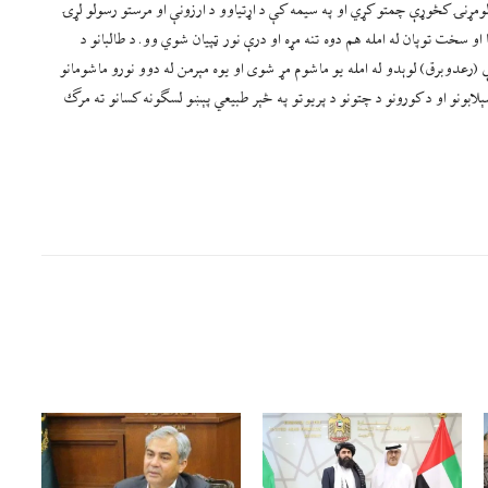
ومړنۍ کڅوړې چمتو کړي او په سیمه کې د اړتیاوو د ارزونې او مرستو رسولو لړۍ
او سخت توپان له امله هم دوه تنه مړه او درې نور ټپیان شوي وو. د طالبانو د
(رعدوبرق) لوېدو له امله یو ماشوم مړ شوی او یوه مېرمن له دوو نورو ماشومانو
لابونو او د کورونو د چتونو د پریوتو په څېر طبیعي پېښو لسګونه کسانو ته مرګ