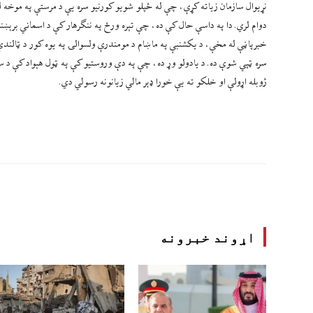
نړیوال سازمان زیاته کړې، چې له ځپلو شویو کورنیو سره یې د مرستې په موخه ل
دوام لري. دا په داسې حال کې ده، چې تېره ورځ په ننګرهار کې د اسماني برېښنا 
خبرپاڼې له مخې، د یکشنبې په ماښام د مومندرې ولسوالۍ په یوه کور د ټالندې 
سره ټپي شوې ده. د یادولو وړ ده، چې په دې وروستیو کې په ټول هېواد کې د سې
ژوبله اړولې او خلکو ته یې خورا ډېر مالي زیانونه رسولي دي.
اړوند خبرونه