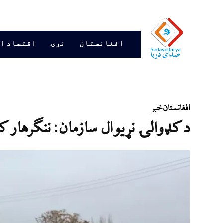
افغانستان
نړۍ
اقتصاد ا
افغانستان
خبر
د کډوالۍ نړیوال سازمان: ننګرهار کې سېلابونو ۲ زر