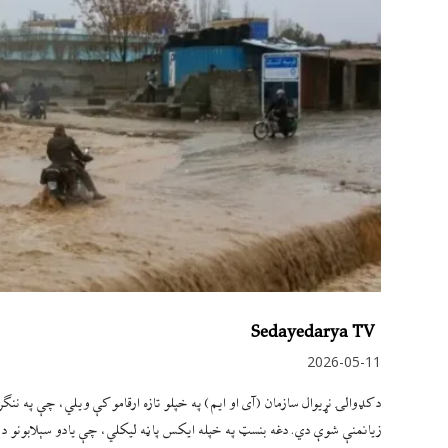
Sedayedarya TV
2026-05-11
زیانمنې شوې دي. دغه بنسټ په خپله ایکس پاڼه لیکلي، چې یادو سېلابونو د 