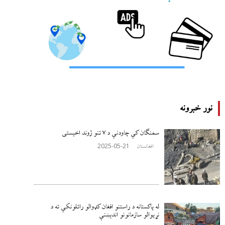
نور خبرونه
سمنګان کې چاودنې د ۷ تنو ژوند اخيستی
2025-05-21
افغانستان
له پاکستانه د راستنو افغان کډوالو راتلونکې ته د
نړيوالو سازمانونو اندېښنې