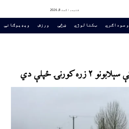
شنبه, اگست 8, 2026
و سوداګري
ټکنالوژي
ښځې
ورزش
ویډیوګانې
ه کورنۍ ځپلې دي