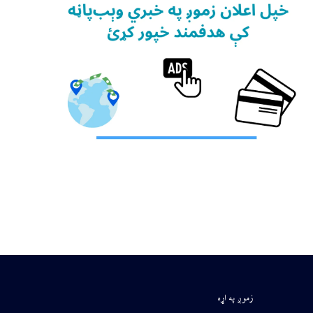
زموږ په اړه