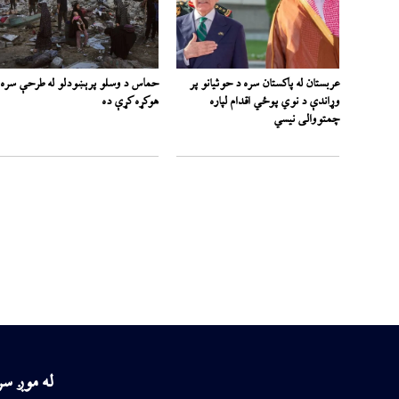
عربستان له پاکستان سره د حوثیانو پر
حماس د وسلو پرېښودلو له طرحې سره
وړاندې د نوي پوځي اقدام لپاره
هوکړه کړې ده
چمتووالی نیسي
له موږ س