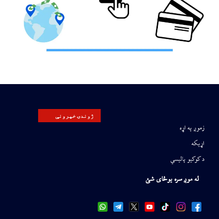
ژوندۍ خپرونې
زموږ په اړه
اړیکه
د کوکیو پالیسي
له موږ سره یوځای شئ