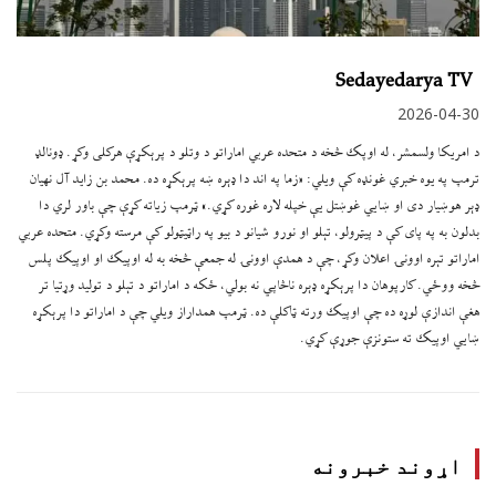
Sedayedarya TV
2026-04-30
د امریکا ولسمشر، له اوپک څخه د متحده عربي اماراتو د وتلو د پرېکړې هرکلی وکړ. ډونالډ
ترمپ په یوه خبري غونډه کې ویلي: «زما په اند دا ډېره ښه پرېکړه ده. محمد بن زاید آل نهیان
ډېر هوښیار دی او ښايي غوښتل یې خپله لاره غوره کړي.» ټرمپ زیاته کړې چې باور لري دا
بدلون به په پای کې د پیټرولو، تېلو او نورو شیانو د بیو په راټیټولو کې مرسته وکړي. متحده عربي
اماراتو تېره اوونۍ اعلان وکړ، چې د همدې اوونۍ له جمعې څخه به له اوپيک او اوپيک پلس
څخه ووځي. کارپوهان دا پرېکړه ډېره ناڅاپي نه بولي، ځکه د اماراتو د تېلو د تولید وړتیا تر
هغې اندازې لوړه ده چې اوپيک ورته ټاکلې ده. ټرمپ همداراز ویلي چې د اماراتو دا پرېکړه
ښايي اوپيک ته ستونزې جوړې کړي.
اړوند خبرونه