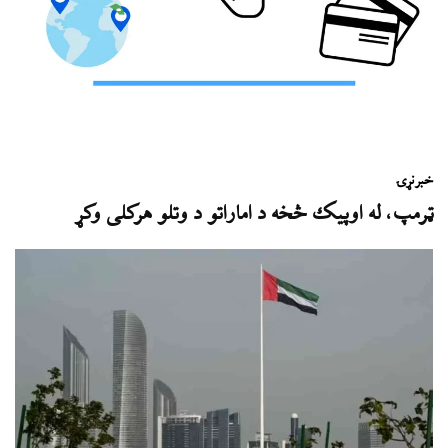
خبر
نړۍ
ټرمپ، له اوپیک څخه د اماراتو د وتلو هرکلی وکړ