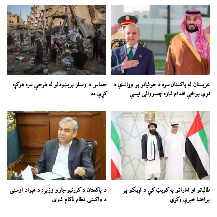
عربستان له پاکستان سره د حوثیانو پر وړاندې د
حماس د وسلو پرېښودلو له طرحې سره هوکړه
نوي پوځي اقدام لپاره چمتووالی نیسي
کړې ده
طالبانو او اماراتو په کوېټ کې د اړیکو پر
د پاکستان د کورنیو چارو وزیر: د هېواد اوسنی
پراختیا خبرې وکړي
د واکمنۍ نظام ناکام شوی