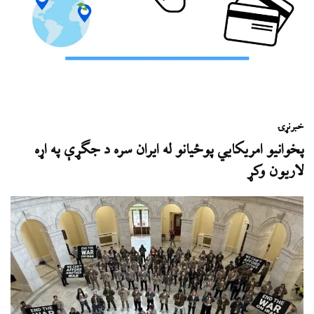
خبر
نړۍ
پخوانیو امریکايي پوځیانو له ایران سره د جګړې په اړه
لاریون وکړ