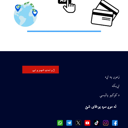
ژوندۍ خپرونې
زموږ په اړه
اړیکه
د کوکیو پالیسي
له موږ سره یوځای شئ