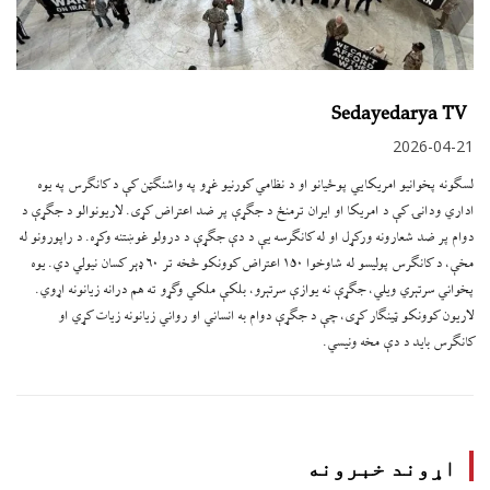
Sedayedarya TV
2026-04-21
لسګونه پخوانیو امریکايي پوځیانو او د نظامي کورنیو غړو په واشنګټن کې د کانګرس په یوه
اداري ودانۍ کې د امریکا او ایران ترمنځ د جګړې پر ضد اعتراض کړی. لاریونوالو د جګړې د
دوام پر ضد شعارونه ورکړل او له کانګرسه یې د دې جګړې د درولو غوښتنه وکړه. د راپورونو له
مخې، د کانګرس پولیسو له شاوخوا ۱۵۰ اعتراض کوونکو څخه تر ۶۰ ډېر کسان نیولي دي. یوه
پخواني سرتېري ویلي، جګړې نه یوازې سرتېرو، بلکې ملکي وګړو ته هم درانه زیانونه اړوي.
لاریون کوونکو ټینګار کړی، چې د جګړې دوام به انساني او رواني زیانونه زیات کړي او
کانګرس باید د دې مخه ونیسي.
اړوند خبرونه