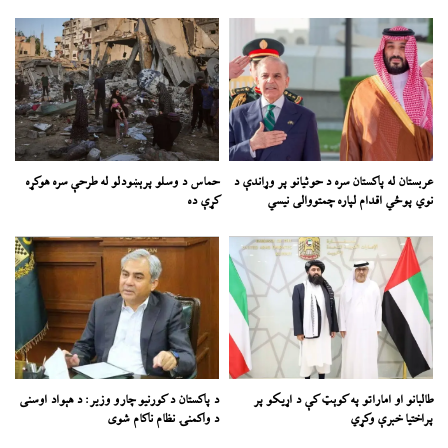
عربستان له پاکستان سره د حوثیانو پر وړاندې د
حماس د وسلو پرېښودلو له طرحې سره هوکړه
نوي پوځي اقدام لپاره چمتووالی نیسي
کړې ده
طالبانو او اماراتو په کوېټ کې د اړیکو پر
د پاکستان د کورنیو چارو وزیر: د هېواد اوسنی
پراختیا خبرې وکړي
د واکمنۍ نظام ناکام شوی