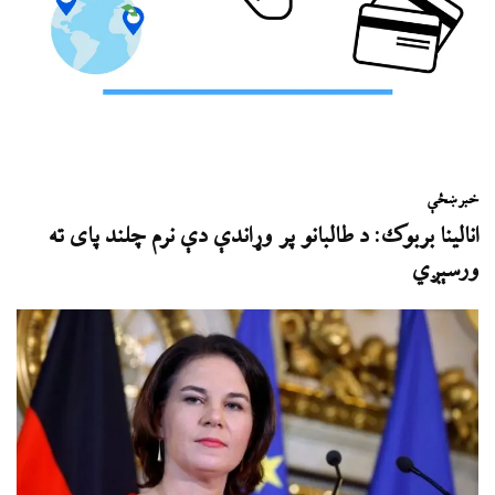
خبر
ښځې
انالینا بربوک: د طالبانو پر وړاندې دې نرم چلند پای ته
ورسېږي