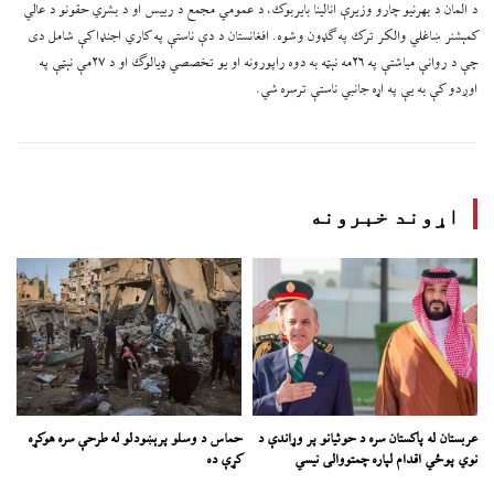
د المان د بهرنیو چارو وزیرې انالینا بایربوک، د عمومي مجمع د رییس او د بشري حقونو د عالي
کمېشنر ښاغلي والکر ترک په ګډون وشوه. افغانستان د دې ناستې په کاري اجنډا کې شامل دی
چې د روانې میاشتې په ۲۶مه نېټه به دوه راپورونه او یو تخصصي ډیالوګ او د ۲۷مې نېټې په
اوږدو کې به یې په اړه جانبي ناستې ترسره شي.
اړوند خبرونه
عربستان له پاکستان سره د حوثیانو پر وړاندې د
حماس د وسلو پرېښودلو له طرحې سره هوکړه
نوي پوځي اقدام لپاره چمتووالی نیسي
کړې ده