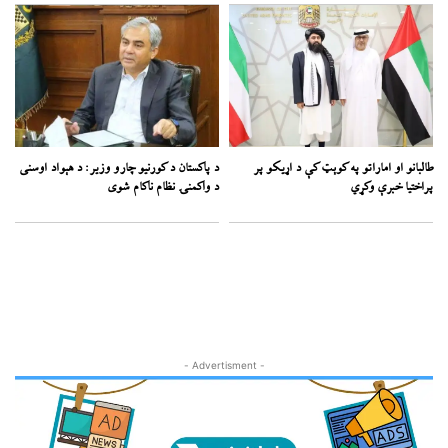
طالبانو او اماراتو په کوېټ کې د اړیکو پر
د پاکستان د کورنیو چارو وزیر: د هېواد اوسنی
پراختیا خبرې وکړي
د واکمنۍ نظام ناکام شوی
- Advertisment -