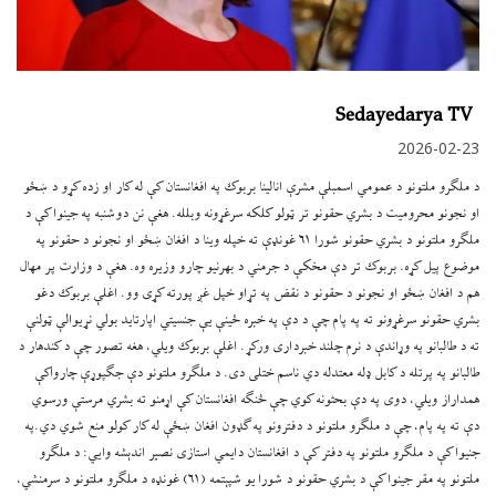
Sedayedarya TV
2026-02-23
د ملګرو ملتونو د عمومي اسمبلې مشرې انالینا بربوک په افغانستان کې له کار او زده کړو د ښځو
او نجونو محرومیت د بشري حقونو تر ټولو کلکه سرغړونه وبلله. هغې نن دوشنبه په جینوا کې د
ملګرو ملتونو د بشري حقونو شورا ۶۱ غونډې ته خپله وینا د افغان ښځو او نجونو د حقونو په
موضوع پیل کړه. بربوک تر دې مخکې د جرمني د بهرنیو چارو وزیره وه. هغې د وزارت پر مهال
هم د افغان ښځو او نجونو د حقونو د نقض په تړاو خپل غږ پورته کړی وو. اغلې بربوک دغو
بشري حقونو سرغړونو ته په پام چې د دې په خبره ځینې یې جنسیتي اپارتاید بولي نړیوالې ټولنې
ته د طالبانو په وړاندې د نرم چلند خبرداری ورکړ. اغلې بربوک ویلي، هغه تصور چې د کندهار د
طالبانو په پرتله د کابل ډله معتدله دي ناسم ختلی دی. د ملګرو ملتونو دې جګپوړې چارواکې
همداراز ویلي، دوی په دې بحثونه کوي چې څنګه افغانستان کې اړمنو ته بشري مرستې ورسوي
دې ته په پام، چې د ملګرو ملتونو د دفترونو په ګډون افغان ښځې له کار کولو منع شوي دي.په
جنیوا کې د ملګرو ملتونو په دفتر کې د افغانستان دایمي استازی نصير اندېشه وايي: ​د ملګرو
ملتونو په مقر جینوا کې د بشري حقونو د شورا یو شپېتمه (۶۱) غونډه د ملګرو ملتونو د سرمنشي،