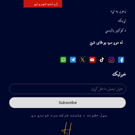
ژوندۍ خپرونې
زموږ په اړه
اړیکه
د کوکیو پالیسي
له موږ سره یوځای شئ
خبرلیک
ټول حقونه د هلمند شرکت سره خوندي دي