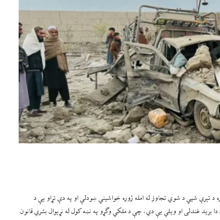
ا د افغانستان پر خاوره د تېرې شپي د شوي تجاوز له امله ژوره خواشیني ښودلې او په دې تړاو یې د
 دا برید غندلی او ویلي یې دي، چې د ملکي وګړو په نښه کول له نړیوال بشري قانون