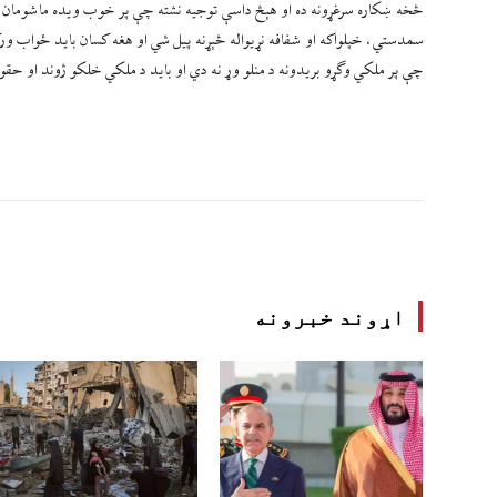
څخه ښکاره سرغړونه ده او هېڅ داسې توجیه نشته چې پر خوب ویده ماشومان دې
سمدستي، خپلواکه او شفافه نړیواله څېړنه پیل شي او هغه کسان باید ځواب ورک
چې پر ملکي وګړو بریدونه د منلو وړ نه دي او باید د ملکي خلکو ژوند او حق
اړوند خبرونه