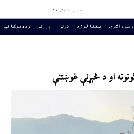
جمعه, اگست 7, 2026
و سوداګري
ټکنالوژي
ښځې
ورزش
ویډیوګانې
ونونه او د څېړنې غوښتنې