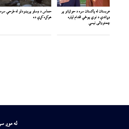
عربستان له پاکستان سره د حوثیانو پر
حماس د وسلو پرېښودلو له طرحې سره
وړاندې د نوي پوځي اقدام لپاره
هوکړه کړې ده
چمتووالی نیسي
له موږ س