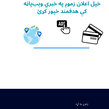
زموږ په اړه