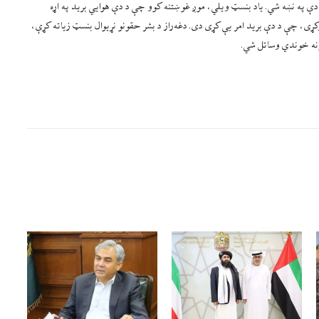
 په نښه شي. یاد بنسټ ویلي، موږ غوښتنه کوو چې د دې هوایي برید په اړه
ړی، چې د دې برید امر یې کړی دی. دغه‌راز د بشر حقونو نړیوال بنسټ زیاته کړې،
ونه خوندي وساتل شي.