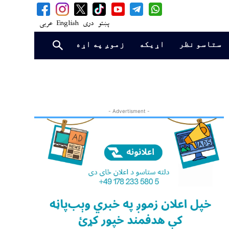
پښتو
دری
English
عربی
ستاسو نظر
اړیکه
زموږ په اړه
- Advertisment -