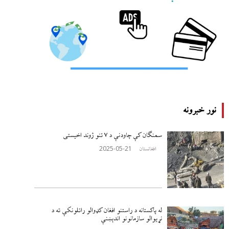
نور خبرونه
سمنګان کې چاودنې د ۷ تنو ژوند اخيستی
2025-05-21
افغانستان
له پاکستانه د راستنو افغان کډوالو راتلونکې ته د
نړيوالو سازمانونو اندېښنې