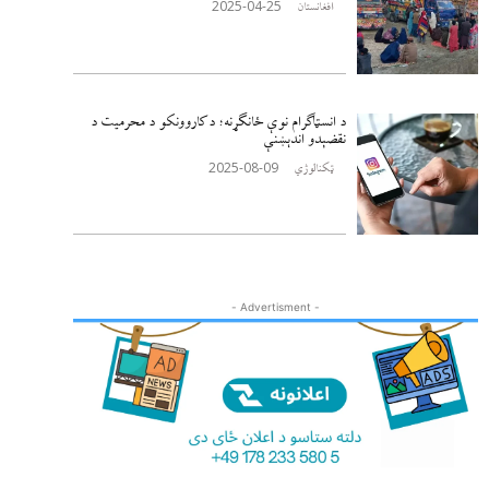
2025-04-25
افغانستان
د انسټاګرام نوې ځانګړنه؛ د کاروونکو د محرمیت د
نقضېدو اندېښنې
2025-08-09
ټکنالوژي
- Advertisment -