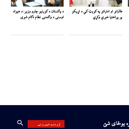
طالبانو او اماراتو په کوېټ کې د اړیکو
د پاکستان د کورنیو چارو وزیر: د هېواد
پر پراختیا خبرې وکړي
اوسنی د واکمنۍ نظام ناکام شوی
ره یوځای شئ
ژوندۍ خپرونې