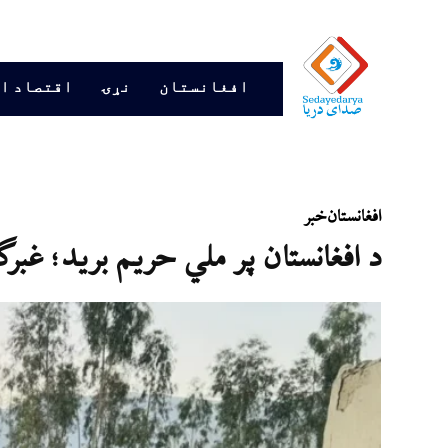
افغانستان
نړۍ
اقتصاد ا
افغانستان
خبر
د افغانستان پر ملي حریم برید؛ غبرګ