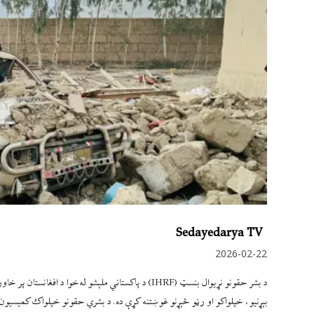
Sedayedarya TV
2026-02-22
د بشر حقونو نړیوال بنسټ (IHRF) د پاکستاني ملېشو له‌خو
بېړنیو، خپلواکو او رڼو څېړنو غوښتنه کړې ده. د بشري حقونو خپلواک کمیسیون