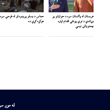
عربستان له پاکستان سره د حوثیانو پر
حماس د وسلو پرېښودلو له طرحې سره
وړاندې د نوي پوځي اقدام لپاره
هوکړه کړې ده
چمتووالی نیسي
له موږ س