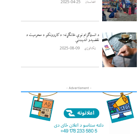
2025-04-25
افغانستان
د انسټاګرام نوې ځانګړنه؛ د کاروونکو د محرمیت د
نقضېدو اندېښنې
2025-08-09
ټکنالوژي
- Advertisment -