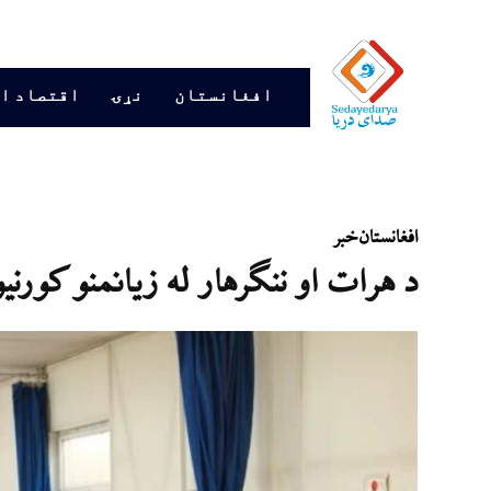
افغانستان
نړۍ
اقتصاد ا
افغانستان
خبر
د هرات او ننګرهار له زیانمنو کورنیو