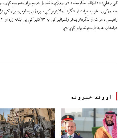
کې راغلي: « د ایټالیا حکومت د دې پروژې د تمویل دویم پړاو تصویب کړی، چې د 
دوامداره عاید فرصتونه برابر کړي دي.
اړوند خبرونه