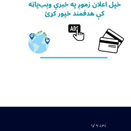
زموږ په اړه