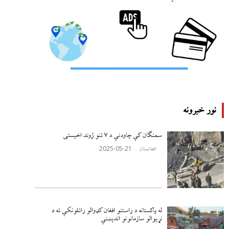
نور خبرونه
سمنګان کې چاودنې د ۷ تنو ژوند اخيستی
2025-05-21
افغانستان
له پاکستانه د راستنو افغان کډوالو راتلونکې ته د
نړيوالو سازمانونو اندېښنې