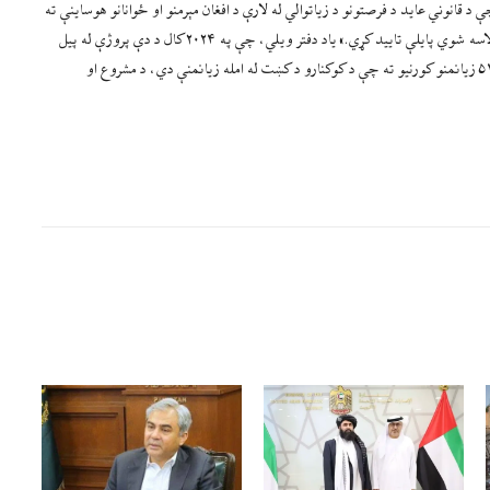
قانوني عاید د فرصتونو د زیاتوالي له لارې د افغان مېرمنو او ځوانانو هوساینې ته
وده ورکړي، څو په هرات او ننګرهار ولایتونو کې د پروژې په لومړي پړاو کې ترلاسه شوي پایلې تایید کړي.» یاد دفتر ویلي، چې په ۲۰۲۴ کال د دې پروژې له پیل
راهیسې د هرات او ننګرهار پنځو ولسوالیو کې په ۹۳ کلیو کې یې پنځه زره او ۵۱۴ زیانمنو کورنیو ته چې د کوکنارو د کښت له امله زیانمنې دي، د مشروع او