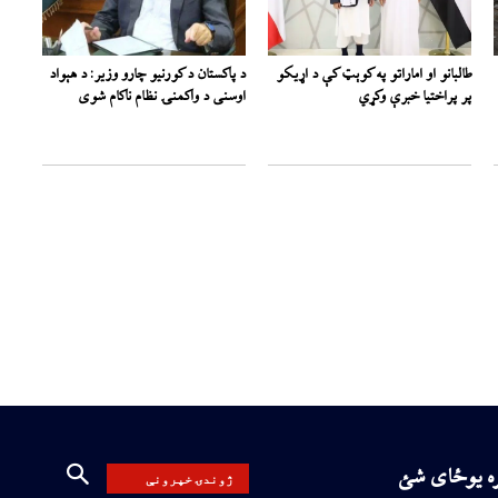
طالبانو او اماراتو په کوېټ کې د اړیکو
د پاکستان د کورنیو چارو وزیر: د هېواد
پر پراختیا خبرې وکړي
اوسنی د واکمنۍ نظام ناکام شوی
ره یوځای شئ
ژوندۍ خپرونې