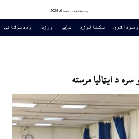
پنجشنبه, اگست 6, 2026
و سوداګري
ټکنالوژي
ښځې
ورزش
ویډیوګانې
 سره د ايټاليا مرسته