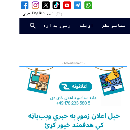
پښتو
دری
English
عربی
ستاسو نظر
اړیکه
زموږ په اړه
- Advertisment -