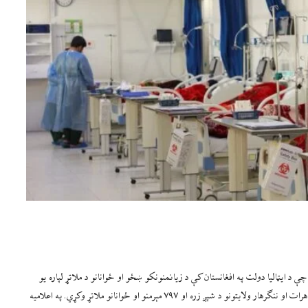
ې د ایټالیا دولت په افغانستان کې د زیانمنونکو ښځو او ځوانانو د ملاتړ لپاره یو
میلیون یورو مرسته کړې ده. یاد دفترپه یوه اعلامیه کې ویلي، چې دا مرسته به د هرات او ننګرهار ولایتونو د شپږ زره او ۷۹۷ مېرمنو او ځوانانو ملاتړ وکړي. په اعلامیه