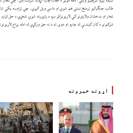
سیمه ییزو سرچینو ویلي، دغه موټر د افغان-چاینا اړوند شرکت دی، چې تخار کې
تخار او بدخشان ولایتونو کې لاریونوالو سره د راپورته شوې شخړې د حل لپاره 
شرکتونو د کان کیندنې له چارو او دوی ته د نه حق ورکړې له امله پراخ لاریونون
اړوند خبرونه