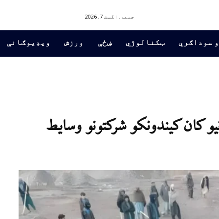
جمعه, اگست 7, 2026
و سوداګري
ټکنالوژي
ښځې
ورزش
ویډیوګانې
رنیو کان کیندونکو شرکتونو وسایط