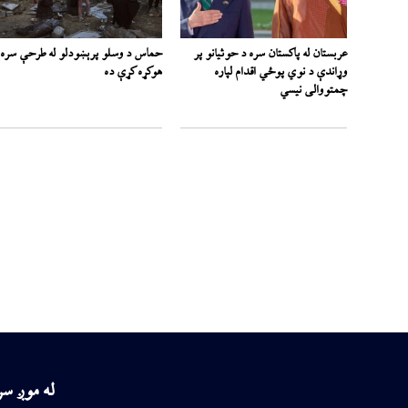
عربستان له پاکستان سره د حوثیانو پر
حماس د وسلو پرېښودلو له طرحې سره
وړاندې د نوي پوځي اقدام لپاره
هوکړه کړې ده
چمتووالی نیسي
له موږ س