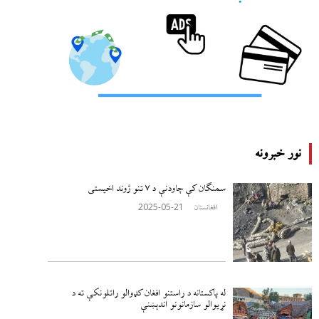
نور خبرونه
سمنګان کې چاودنې د ۷ تنو ژوند اخيستی
2025-05-21
افغانستان
له پاکستانه د راستنو افغان کډوالو راتلونکې ته د
نړيوالو سازمانونو اندېښنې