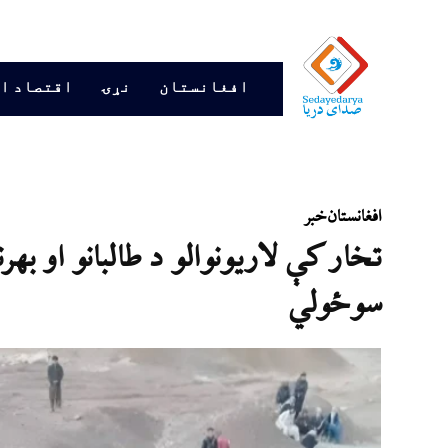
افغانستان
نړۍ
اقتصاد ا
افغانستان
خبر
تخار کې لاریونوالو د طالبانو او به
سوځولي