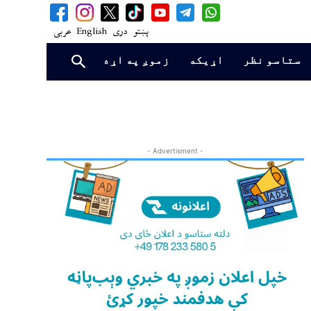
پښتو
دری
English
عربی
ستاسو نظر
اړیکه
زموږ په اړه
- Advertisment -