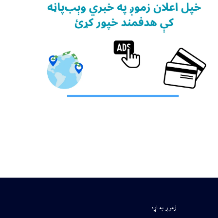
زموږ په اړه