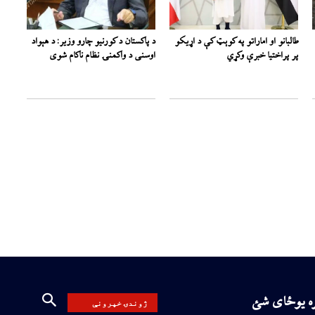
طالبانو او اماراتو په کوېټ کې د اړیکو
د پاکستان د کورنیو چارو وزیر: د هېواد
پر پراختیا خبرې وکړي
اوسنی د واکمنۍ نظام ناکام شوی
ره یوځای شئ
ژوندۍ خپرونې