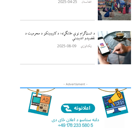
2025-04-25
افغانستان
د انسټاګرام نوې ځانګړنه؛ د کاروونکو د محرمیت د
نقضېدو اندېښنې
2025-08-09
ټکنالوژي
- Advertisment -