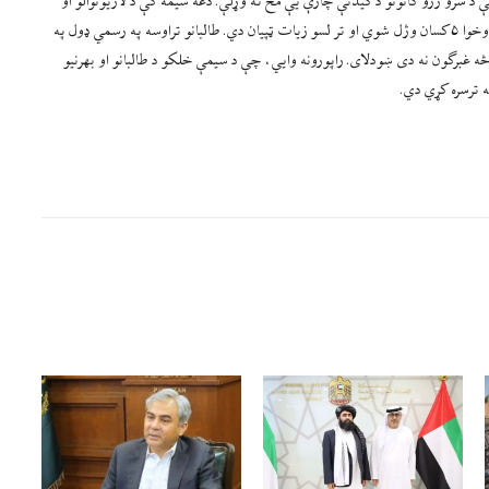
 د سرو زرو کانونو د کیدنې چارې یې مخ ته وړلې. دغه سيمه کې د لاریونوالو او
طالب جنګیاليو ترمنځ نښتې هم شوې او داسې ویل کېږي، چې تراوسه پکې شاوخوا ۵ کسان وژل شوي او تر لسو زیات ټپیان دي. طالبانو تراوسه په رسمي ډول په
څه غبرګون نه دی ښودلای. راپورونه وايي، چې د سیمې خلکو د طالبانو او بهرنیو
ه ترسره کړي دي.