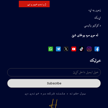
ژوندۍ خپرونې
زموږ په اړه
اړیکه
د کوکیو پالیسي
له موږ سره یوځای شئ
خبرلیک
ټول حقونه د هلمند شرکت سره خوندي دي