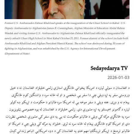
Former U.S. Ambassador Zalmai Khalilzad speaks at the inauguration of the Ghazi School in Kabul. U.S.
Deputy Ambassador to Afghanistan James B. Cunningham, Afghan Minister of Education Abdul Rahim
Wardak and visitng former U.S. Ambassador to Afghanistan Zalmai Khalilzad officially inaugurated the
newly rebuilt Ghazi High School in West Kabul October 23, 2011. Former alumni of the school include both
Ambassador Khalilzad and Afghan President Hamid Karzai. The school was destroyed during 30 years of
fighting in Afghanistan, and was refurbished by the U.S. Agency for International Development.
(Department of State)
Sedayedarya TV
2026-01-03
د افغانستان د سولې لپاره د امریکا پخواني ځانګړي استازي زلمي خلیلزاد افغانستان ته د خپل
وروستي سفر په اړه ویلي چې دا سفر یې شخصي و او له ځانه سره د واشنګټن کوم ځانګړی
پیغام نه و وړی. هغه ویلي د سفر موخه یې له امریکا سره طالبانو د حکومت د اړیکو ښه کولو
لپاره د ګامونو اخیستلو په اړه مشورې دي. زلمي خلیلزاد د افغانستان له یوه خصوصي ټلویزیون
سره په ځانګړې مرکه کې ویلي د طالبانو حکومت ته یې په دې سفر کې مشورې شخصي نظریات
دي او امریکا کوم ځانګړی پیغام له ځانه سره نه لري. خلیزاد په مرکه کې ویلي چې د امریکا او
طالبانو ترمنځ د اړیکو ترینګلتیا مهم خنډ په افغانستان کې د دوه امریکایي اتباعو زنداني کېدل