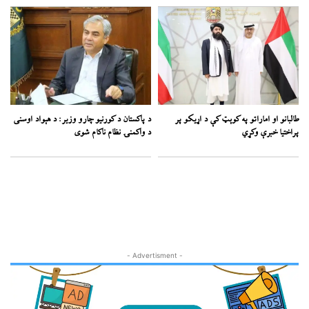
طالبانو او اماراتو په کوېټ کې د اړیکو پر
د پاکستان د کورنیو چارو وزیر: د هېواد اوسنی
پراختیا خبرې وکړي
د واکمنۍ نظام ناکام شوی
- Advertisment -