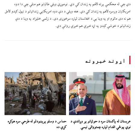
دي چې له محکمې پرته لاهم په زندان کې دي. نوموړي ویلي طالبانو هم منلې چې دا دوه
امریکایان ورسره لاهم په زندان کې دي. هغه ویلي د دې دوه امریکایي زندانیانو د نیول کېدو لامل
هم نه دی مالوم او په وینا یې د افغانستان لپاره سرخوږی دی. د زلمي خلیزاد په وینا د دې
زندانیانو د خوشې کېدو په اړه خبرې هم خبرې روانې دي.
اړوند خبرونه
عربستان له پاکستان سره د حوثیانو پر وړاندې د
حماس د وسلو پرېښودلو له طرحې سره هوکړه
نوي پوځي اقدام لپاره چمتووالی نیسي
کړې ده