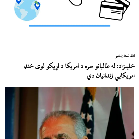
افغانستان
خبر
خلیلزاد: له طالبانو سره د امریکا د اړیکو لوی خنډ
امریکایي زندانیان دي