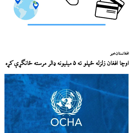
افغانستان
خبر
اوچا افغان زلزله ځپلو ته ۵ میلیونه ډالر مرسته ځانګړې کړه