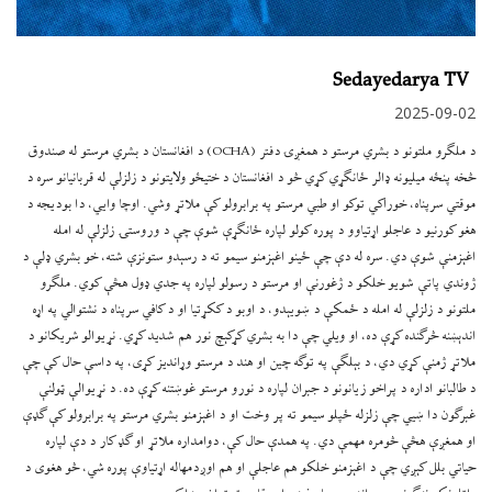
Sedayedarya TV
2025-09-02
د ملګرو ملتونو د بشري مرستو د همغږۍ دفتر (OCHA) د افغانستان د بشري مرستو له صندوق
څخه پنځه ميليونه ډالر ځانګړي کړي څو د افغانستان د ختیځو ولایتونو د زلزلې له قربانيانو سره د
موقتي سرپناه، خوراکي توکو او طبي مرستو په برابرولو کې ملاتړ وشي. اوچا وايي، دا بوديجه د
هغو کورنيو د عاجلو اړتياوو د پوره کولو لپاره ځانګړې شوې چې د وروستۍ زلزلې له امله
اغېزمنې شوې دي. سره له دې چې ځينو اغېزمنو سيمو ته د رسېدو ستونزې شته، خو بشري ډلې د
ژوندي پاتې شويو خلکو د ژغورنې او مرستو د رسولو لپاره په جدي ډول هڅې کوي. ملګرو
ملتونو د زلزلې له امله د ځمکې د ښويېدو، د اوبو د ککړتيا او د کافي سرپناه د نشتوالي په اړه
اندېښنه څرګنده کړې ده، او ویلي چې دا به بشري کړکېچ نور هم شدید کړي. نړيوالو شريکانو د
ملاتړ ژمنې کړي دي، د بېلګې په توګه چين او هند د مرستو وړاندیز کړی، په داسې حال کې چې
د طالبانو اداره د پراخو زيانونو د جبران لپاره د نورو مرستو غوښتنه کړې ده. د نړيوالې ټولنې
غبرګون دا ښيي چې زلزله ځپلو سيمو ته پر وخت او د اغېزمنو بشري مرستو په برابرولو کې ګډې
او همغږې هڅې څومره مهمې دي. په همدې حال کې، دوامداره ملاتړ او ګډ کار د دې لپاره
حياتي بلل کېږي چې د اغېزمنو خلکو هم عاجلې او هم اوږدمهاله اړتياوې پوره شي، څو هغوی د