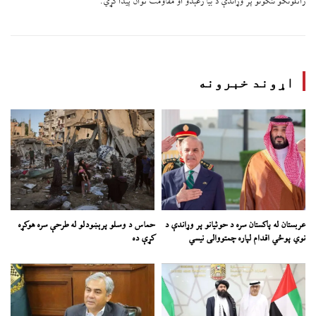
راتلونکو ننګونو پر وړاندې د بيا رغېدو او مقاومت توان پيدا کړي.
اړوند خبرونه
عربستان له پاکستان سره د حوثیانو پر وړاندې د
حماس د وسلو پرېښودلو له طرحې سره هوکړه
نوي پوځي اقدام لپاره چمتووالی نیسي
کړې ده