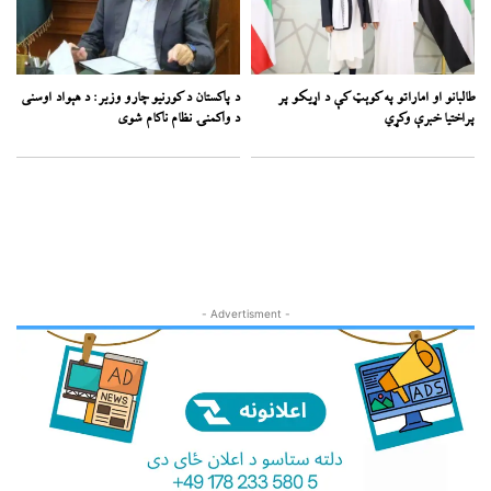
طالبانو او اماراتو په کوېټ کې د اړیکو پر
د پاکستان د کورنیو چارو وزیر: د هېواد اوسنی
پراختیا خبرې وکړي
د واکمنۍ نظام ناکام شوی
- Advertisment -