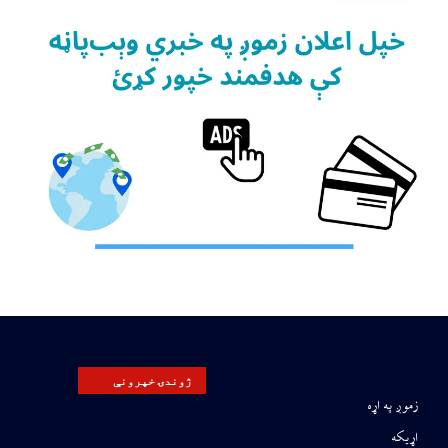
ژوندۍ خپرونې
زموږ په اړه
اړیکه