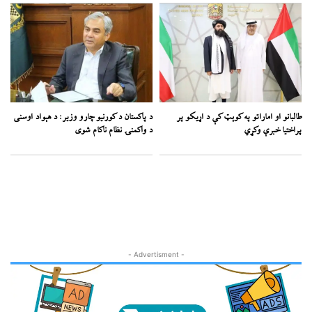
طالبانو او اماراتو په کوېټ کې د اړیکو پر
د پاکستان د کورنیو چارو وزیر: د هېواد اوسنی
پراختیا خبرې وکړي
د واکمنۍ نظام ناکام شوی
- Advertisment -