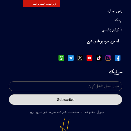
ژوندۍ خپرونې
زموږ په اړه
اړیکه
د کوکیو پالیسي
له موږ سره یوځای شئ
خبرلیک
ټول حقونه د هلمند شرکت سره خوندي دي