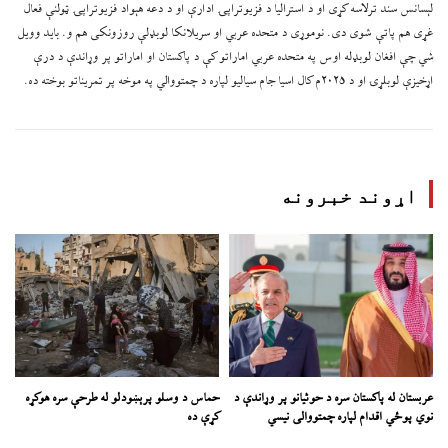
لېسانس سند ترلاسه کړی او د استرالیا د فزیوتراپۍ ادارې او د دعه هېواد فزیوتراپۍ ټولنې فعال
غړی هم پاتې شوی دی. نوموړی د متحده عربي او سریلانکا لوبډلې روزونکی هم و. باید وویل
شي چې افغان لوبډله اوس په متحده عربي اماراتو کې د پاکستان او اماراتو پر وړاندې د درې
اړخیزې لوبلړۍ او د ۲۰۲۵م کال اسیا جام سیالیو لپاره د چمتووالي په موخه پر تمریناتو بوخته ده.
اړوند خبرونه
عربستان له پاکستان سره د حوثیانو پر وړاندې د
حماس د وسلو پرېښودلو له طرحې سره هوکړه
نوي پوځي اقدام لپاره چمتووالی نیسي
کړې ده