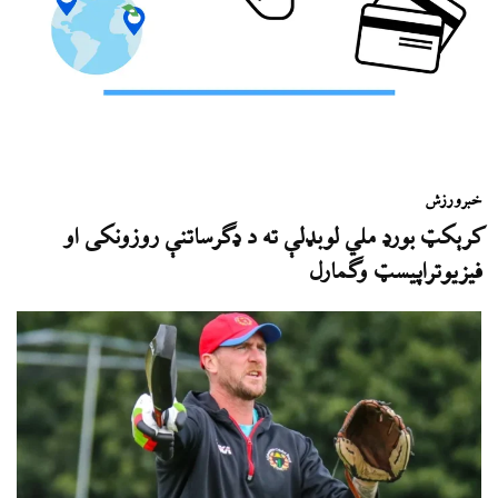
خبر
ورزش
کرېکټ بورډ ملي لوبډلې ته د ډګرساتنې روزونکی او
فیزیوتراپيسټ وګمارل