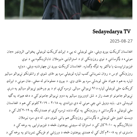
Sedayedarya TV
2025-08-27
افغانستان کرېکټ بورډ ویلي، ملي لوبډلې ته یې د ایرلنډ کرېکټ لوبډلې پخوانی الرونډر «جان
موني» د ډګرساتنې د نوي روزونکي او د استرالیایي «نیرملان تنابالزینګم» یې د نوي
فیزیوتراپېسټ یا ډاکټر په توګه وګماره. افغانستان کرېکټ بورډ نن چهارشنبه ویلي، دواړه
روزونکي اوس د روان تمریناتي کمپ لپاره لوبډلې سره یو ځای شوي او راتلونکو نړیوالو سیالیو
لپاره به هم د هېواد ملي لوبدلې سره یو ځای وي. د بورډ د معلوماتو له مخې، جان موني د ایرلنډ
کرېکټ ملي لوبډلې لپاره د۹۱ نړیوالې سیالۍ ترسره کړې او د یو ورځنیو نړیوالو سیالیو په درې
نړیوالو جامونو او همد راز د شل اووریزو سیالیو په دوو نړیوالو جامونو کې د دغه هېواد په ګټه
لوبېدلی دی. باید وویل شي چې موني له دې وړاندې په ۲۰۱۸ – ۲۰۱۹ کلونو کې هم د افغانستان
ملي لوبډلې د ډګرساتنې د روزونکي په توګه دنده ترسره کړې او همدارنګه په ۲۰۱۹ کال کې د
ویسټ انډیز ملي لوبډلې د ډګرساتنې روزونګی هم پاتې شوی دی. له دې سره نیرملان
تنابالازینګم په ۲۰۱۰ کال کې د استرالیا له سیډني پوهنتون څخه د فیزیوتراپۍ په برخه کې د
ماسترۍ او په ۲۰۰۸م کال کې له همدې پوهنتون څخه د ورزشي او فزیکي تمریناتو په برخه کې د