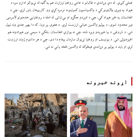
عملي کېږي. له دې وړاندې د طالبانو د عامې روغتیا وزارت هم په ګډه له نړیوالو ادارو سره د
هېواد په ډېری ولایتونو کې د واکسیناسیون کمپاینونه ترسره کړي وو. کارپوهان باور لري، چې د
افغانستان په څېر هېواد کې، چې د اوږدو جګړو او بې‌ثباتۍ له امله د روغتیايي خدمتونو لاسرسی
ډېر محدود شوی، د پولیو واکسین حیاتي ارزښت لري. د هغوی پر وینا، که دا بهیر جدي ونه نیول
شي، د ناروغۍ د بیا خپرېدو وېره شته، چې نه یوازې افغانستان، بلکې د سیمې نور هېوادونه هم
اغېزمنولی شي. د یونیسف او روغتیا نړیوال سازمان پیغام دا دی، چې د هر ماشوم ژوند ارزښت
لري او باید د پولیو پر وړاندې هېڅوک له واکسین څخه پاتې نه شي.
اړوند خبرونه