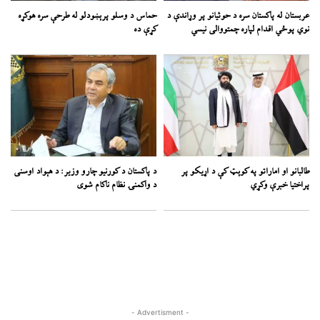
عربستان له پاکستان سره د حوثیانو پر وړاندې د
حماس د وسلو پرېښودلو له طرحې سره هوکړه
نوي پوځي اقدام لپاره چمتووالی نیسي
کړې ده
طالبانو او اماراتو په کوېټ کې د اړیکو پر
د پاکستان د کورنیو چارو وزیر: د هېواد اوسنی
پراختیا خبرې وکړي
د واکمنۍ نظام ناکام شوی
- Advertisment -