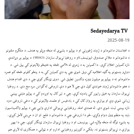
Sedayedarya TV
2025-08-19
د افغانستان ماشومانو د ژوند ژغورنې او د پولیو د بشپړې له منځه وړلو په هدف، د ملګرو ملتونو
د ماشومانو د ملاتړ صندوق (یونیسف)او د روغتیا نړیوال سازمان (WHO) د پولیو پر وړاندې
تازه کمپاین اعلان کړی. دا کمپاین به د زمري له ۲۸مې څخه په ختیځو ولایتونو کې پیل شي. د
دواړو بنسټونو په ګډه اعلامیه کې ویل شوي چې په دې کمپاین کې به د پنځو کلونو څخه کم عمره
ماشومانو ته د پولیو یو میلیون ډوزه واکسین تطبیق شي. دوی ټینګار کوي چې د دې اقدام هدف
د هغو ماشومانو ژوند خوندي کول دي چې لا هم د دې ناروغۍ له ګواښ سره مخ دي. د روغتیا
نړیوال سازمان په خپل راپور کې یادونه کړې، چې د تېر کال په اوږدو کې د پولیو مثبتې پېښې
زیاتې شوې وې او یوازې په روان کال کې د بادغیس او هلمند ولایتونو کې د دغې ناروغۍ دوه
تازه پېښې ثبت شوې دي. له همدې امله، روغتیايي نړیوالې ادارې وايي چې د پولیو واکسیناسیون
باید په منظم ډول دوام وکړي، څو دا ناروغي چې د ماشومانو د فلج او ان د مړينې لامل کېږي،
په بشپړه توګه له منځه ولاړه شي. یونیسف او د روغتیا نړیوال سازمان ټینګار کوي، چې دا بهیر
یوازې د نړیوالو بنسټونو نه، بلکې د کورنیو روغتیايي ادارو او د ټولنې د همکارۍ له لارې هم