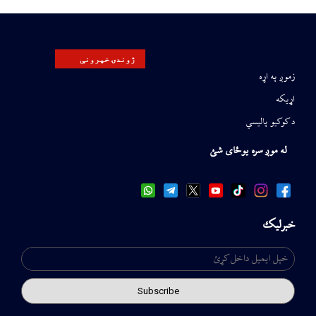
ژوندۍ خپرونې
زموږ په اړه
اړیکه
د کوکیو پالیسي
له موږ سره یوځای شئ
خبرلیک