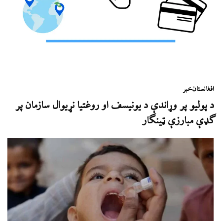
افغانستان
خبر
د پولیو پر وړاندې د یونیسف او روغتیا نړیوال سازمان پر
ګډې مبارزې ټینګار