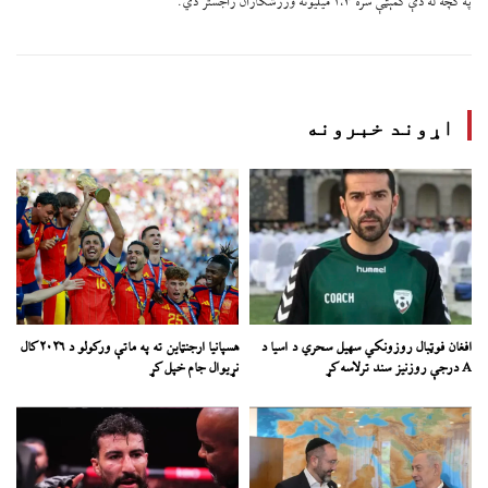
په کچه له دې کمېټې سره ۱،۳ میلیونه ورزشکاران راجستر دي.
اړوند خبرونه
افغان فوټبال روزونکي سهیل سحري د اسیا د
هسپانیا ارجنټاین ته په ماتې ورکولو د ۲۰۲۶ کال
A درجې روزنیز سند ترلاسه کړ
نړیوال جام خپل کړ