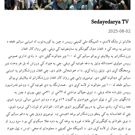
Sedayedarya TV
2025-08-02
طالبانو تر ولکه لاندې د المپیک ملي کمېټې رییس د چین په کوربه‌توب له اسیایي سیالیو څخه د
ووشو په برخه کې د افغان مډال ګټونکو په ستاینغونډه کې ویلي، چې روان کال افغان
ورزشکارانو په بېلابېلو نړيوالو سیالیو کې له ۱۰۰ ډېر مډالونه ګټلي دي. د يادې ادارې عمومي
رییس مولوي احمدالله وثیق په دغه غونډه کې ویلي، چې په هېواد کې ورزش له بل هر وخت ډېر
پرمختګ کړی دي. وثیق زیاته کړې، دا د خوشحالی ځای دی، چې افغان ورزشکارانو په اسیایي
سیالیو کې مډالونه کټلي دي. نوموړی وایي چې روان کال افغان ورزشکارانو له بېلابېلو نړيوالو
سیالیو څخه له ۱۰۰ ډېر مډالونه تر لاسه کړي دي . همدارنګه په دې غونډه کې د ووشو فدراسیون
رییس بلبل‌شاه خالد ویلي، د تېرې جولای میاشتې له ۲۲مې تر ۳۱مې نېټې پورې د چین په
شانګهای ښار کې د ټولو اسیایي هېوادونو په ګډون ۱۲م پړاو د ووشو اسیایي سیالۍ ترسره شوي.
هغه زیاته کړه، یادې سیالۍ په درېیو ګټګوریو (نوي ځوانان، ځوانانو او لویان) کې ترسره شوې،
چې له افغانستانه په کې پنځو ورزشکارانو برخه اخیستې وه. نوموړي وویل چې په دغو سیالیو کې
د نوي ځوانانو په کټګورۍ کې طاها د فورم په برخه کې په دوه جلا سبکونو کې یو د سرو زرو او
یو د نقرې مډال تر لاسه کړی دی. د المپیک ملي کمېټې د معلوماتو له مخې، اوس د ټول هېواد