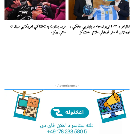
نتانیاهو د ۲۰۲۶ نړیوال جام د پایلوبې مخکې د
فرید بشارت په UFC کې امریکايي سیال ته
ارجنټاین له ملي لوبډلې ملاتړ اعلان کړ
ماتې ورکړه
- Advertisment -