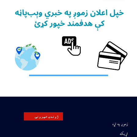
ژوندۍ خپرونې
زموږ په اړه
اړیکه