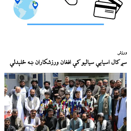
ورزش
سږ کال اسيايي سياليو کې افغان ورزشکاران ښه ځلېدلي