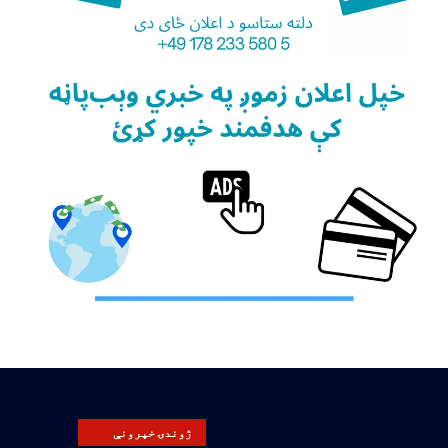
ژوندۍ خپرونې