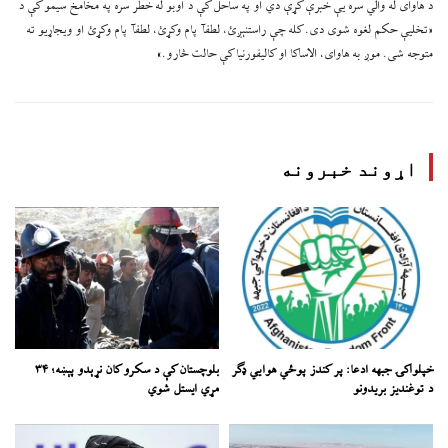
د هاوای له والي سره یې خبرې کړې دي او په ساحل کې د اوبو له خطر سره په مخامخ سیمو کې د
«تخلیې حکم لغوه شوی دی. کله چې راستنېږئ، لطفآ پام وکړئ، لطفآ پام وکړئ او ویجاړیو ته
متوجه شی. موږ به هاوای، الاساکا او کالیفورنیا کې حالت څارو.»
اړوند خبرونه
خپلواکۍ جبهه ادعا: پر کندز پوځي هوايي ډګر
بلوچستان کې د سکرو کان نړېدو پېښه؛ ۳۴
د توغندیز بریدونو
مړي ایستل شوي