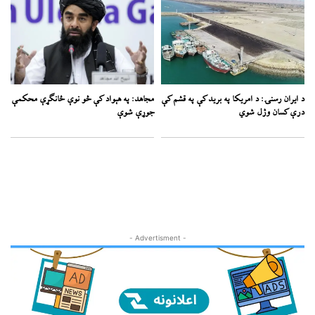
د ایران رسنۍ: د امریکا په برید کې په قشم کې
مجاهد: په هېواد کې څو نوې ځانګړې محکمې
درې کسان وژل شوي
جوړې شوې
- Advertisment -