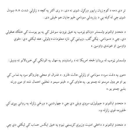
تر دې دمه د کوم زیان راپور ورکړل شوی نه دی، د ری اکتر په کچه د زلزلې شدت ۸.۸ ښودل
شوی چې له کبله یې د پارېدلې سونامي څپو جاپان هم ځپلی دی.
د متحدو ایالتونو ولسمشر دونالډ ټرمپ په خپل ټروټ سوشل کې په یو پوست کې خلک هڅولي
دي، چې د «سونامي. ټکي ګف، ویپاڼې کې تازه معلومات» ولولي، هغه لیکلي دي: «قوي
واوسئ او خوندي واوسئ.»
ولسمشر ټرمپ له بریتانیا څخه امریکا ته د راستنېدو په مهال په الوتکې کې خبریالانو ته وویل:
«موږ په دقت سره د سونامي او زلزلې حالت څارو. د فدرال او محلي چارواکو سره په تماس کې
یو او هر ډول مرستو ته چمتو یو. په هاوای کې د ځینو سیمو د تخلیې احتمال شته او موږ ورته
بشپړ چمتو یو.»
د متحدو ایالتونو د جیولوژۍ سروې ویلي دي چې د چهارشنبې د ورځې زلزله په روانې پېړۍ کې
څلورمه قوي زلزله وه.
د متحدو ایالتونو د داخلي امنیت وزیرې کریسټي نیوم په خپل ایکس حساب کې لیکلي دي چې