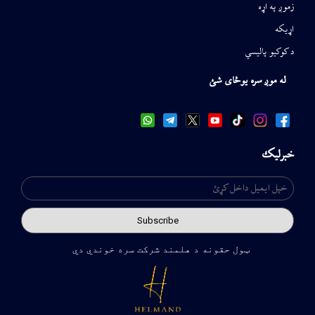
زموږ په اړه
اړیکه
د کوکیو پالیسي
له موږ سره یوځای شئ
خبرلیک
ټول حقونه د هلمند شرکت سره خوندي دي