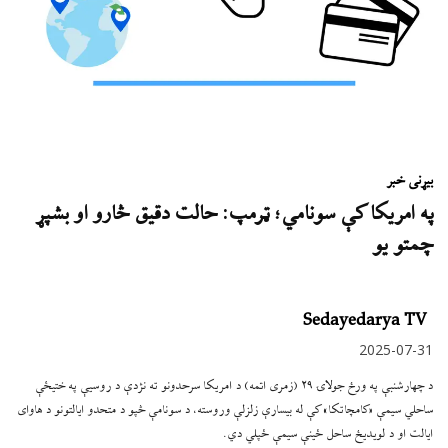
بیړنی خبر
په امریکا کې سونامي؛ ټرمپ: حالت دقیق څارو او بشپړ
چمتو یو
Sedayedarya TV
2025-07-31
د چهارشنبې په ورځ جولاۍ ۲۹ (زمری اتمه) د امریکا سرحدونو ته نژدې د روسیې په ختیځې
ساحلي سیمې «کامچاتکا» کې له بیسارې زلزلې وروسته، د سونامې څپو د متحدو ایالتونو د هاوای
ایالت او د لویدیځ ساحل ځینې سیمې ځپلي دي.