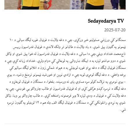
Sedayedarya TV
2025-07-20
سمنګانو کې ورزشي مسئولینو خبر ورکړی، چې د دغه ولایت د فوټبال غوره لیګ سیالۍ د ۱۰
ټیمونو په ګډون پیل شوې. د یاد ولایت د طالبانو تر ولکه لاندې د فوټبال فدراسیون رییس
تاج‌محمد خداداد ویلي،چې دا سیالۍ د دغه ولایت د فوټبال فدراسیون له خوا پیل شوې او ټاکل
شوې د دوو میاشتو لپاره به د ایبک ښاروالۍ په لوبغالي کې دوام ولري. خداداد زیاته کړې چې د
سمنګان فوټبال لیګ د دغه پړاو غوره لوبډلې به د هېواد شمالي زون د اتلانو لیګ سیالیو کې
برخه واخلي. د دغه لیګ لومړۍ لوبه چې د ازادي نوین او خورشید ټیمونو ترمنځ وشوه، د یوې
– یوې نومرې په ترلاسه کولو سره مساوي پای ته ورسېده. بلخوا، د سمنګان د فوټبال لوبغاړو د
دغه لیګ د ترسره کېدو هرکلی کړی او له فوټبال فدراسیون او طالب چارواکو یې غوښتي، چې په
دغه ولایت کې د فوټبال د ودې لپاره لا ډېر فرصتونه رامنځته کړي. د طالب چارواکو پر وینا، ټاکل
شوې په نږدې راتلونکي کې د سمنګان د فوټبال لیګ الف ډله هم د ۱۲ لوبډلو په ګډون ترسره
شي.