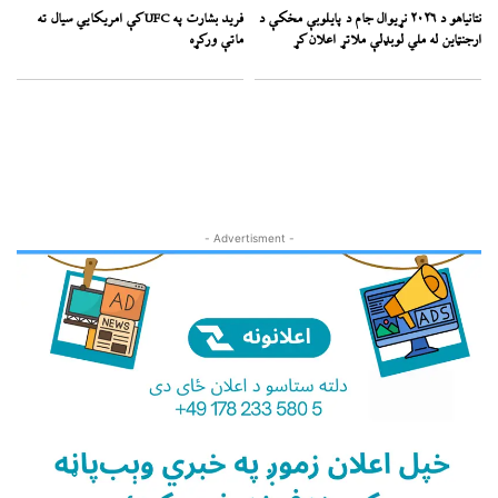
نتانیاهو د ۲۰۲۶ نړیوال جام د پایلوبې مخکې د
فرید بشارت په UFC کې امریکايي سیال ته
ارجنټاین له ملي لوبډلې ملاتړ اعلان کړ
ماتې ورکړه
- Advertisment -