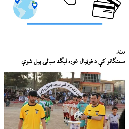
ورزش
سمنګانو کې د فوټبال غوره لیګ سیالۍ پیل شوې