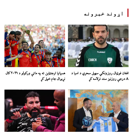
اړوند خبرونه
افغان فوټبال روزونکي سهیل سحري د اسیا د
هسپانیا ارجنټاین ته په ماتې ورکولو د ۲۰۲۶ کال
A درجې روزنیز سند ترلاسه کړ
نړیوال جام خپل کړ