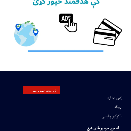
ژوندۍ خپرونې
زموږ په اړه
اړیکه
د کوکیو پالیسي
له موږ سره یوځای شئ