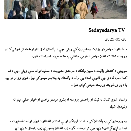
Sedayedarya TV
2025-05-20
د طالبانو د مهاجرينو وزارت په خبرپاڼه کې ويلي، چې د پاکستان له زندانونو څخه تر خوشي کېدو
وروسته ۲۸۶ تنه افغان مهاجر د غويي میاشتې په ۲۸مه هېواد ته راستانه شول.
سرچينې د کندهار ولایت د سپین‌بولدک د سرحدي مدیریت د معلوماتو له مخې ويلي، چې دغه
کسان سره له دې چې قانوني اسناد یې لرل، د پاکستان په بېلابېلو سیمو کې نیول شوي وو او تر یوه
یا دوو ورځو بند وروسته خوشي کړای شول.
راستانه شوي کسان له ثبت او راجستر وروسته له بشري مرستو برخمن او خپلو اصلي مېنو ته
ولېږدول شول.
په وروستيو کې په پاکستان کې د اسناد لرونکو او بې اسنادو افغانانو د نيولو او له دغه هېواده د
ايستلو لړۍ ګړندۍشوې، چې تر اوسه لسګونه زره افغانان په جبري ډول رايستل شوي دي.