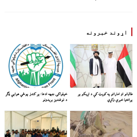
اړوند خبرونه
طالبانو او اماراتو په کوېټ کې د اړیکو پر
خپلواکۍ جبهه ادعا: پر کندز پوځي هوايي ډګر
پراختیا خبرې وکړي
د توغندیز بریدونو