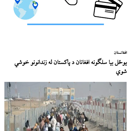
افغانستان
يوځل بیا سلګونه افغانان د پاکستان له زندانونو خوشي
شوي