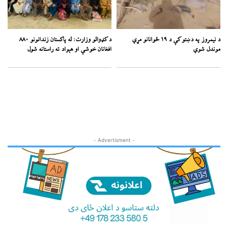
د نیمروز په دښتو کې د ۱۹ ځوانانو مړي
د کډوالو وزارت: له پاکستان زندانونو ۸۸۰
موندل شوي
افغانان خوشې او هېواد ته راستانه شول
- Advertisment -