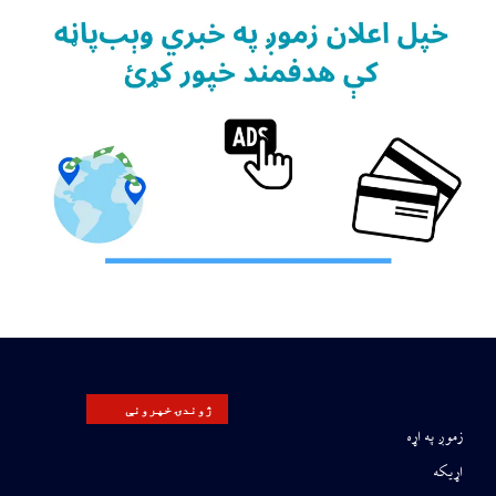
ژوندۍ خپرونې
زموږ په اړه
اړیکه