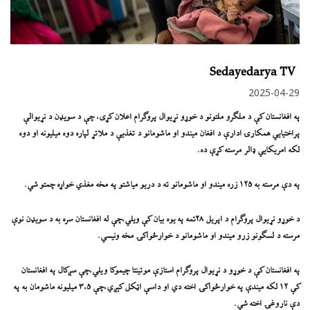
Sedayedarya TV
2025-04-29
په افغانستان کې د ملګرو ملتونو د خوړو نړیوال پروګرام اعلان کړی، چې د سویډن د نړیوالې
پراختیایي همکارۍ ادارې د افغان میندو او ماشومانو د تغذیې د ملاتړ لپاره دوه میلیونه او دوه
لکه امریکایي ډالر مرسته کړې ده.
په دې مرسته به ١٢٥ زره میندو او ماشومانو ته د دریو میاشتو په مخه مغذي خواړه چمتو شي.
د خوړو نړیوال پروګرام د اپریل ٢٨تمه په یوه بیان کې ویلي،چې له افغانستان سره به د سویډن نوې
مرسته د لسګونو زرو میندو او ماشومانو د خوارځواکۍ مخه ونیسي.
په افغانستان کې د خوړو د نړیوال پروګرام استازې موتینتا چیموکا ويلي،چې سږکال په افغانستان
کې ۱۲ لکه میندې په خوارځواکۍ اخته دي او داسې اټکل کېږي،چې ۳،۵ میلیونه ماشومان به په
دې ناروغۍ اخته شي.