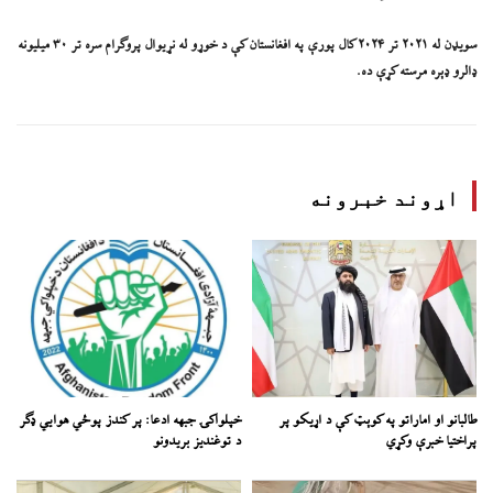
سویډن له ۲۰۲۱ تر ۲۰۲۴ کال پورې په افغانستان کې د خوړو له نړیوال پروګرام سره تر ۳۰ میلیونه
ډالرو ډېره مرسته کړې ده.
اړوند خبرونه
طالبانو او اماراتو په کوېټ کې د اړیکو پر
خپلواکۍ جبهه ادعا: پر کندز پوځي هوايي ډګر
پراختیا خبرې وکړي
د توغندیز بریدونو