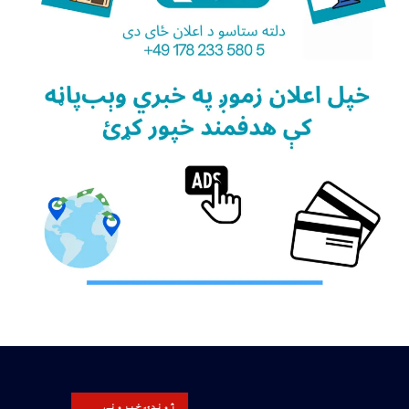
ژوندۍ خپرونې