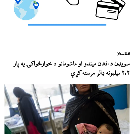
افغانستان
سویډن د افغان میندو او ماشومانو د خوارځواکۍ په پار
٢،۲ میلیونه ډالر مرسته کړې