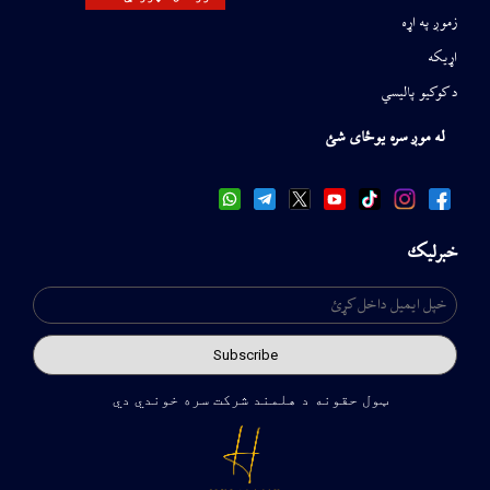
زموږ په اړه
اړیکه
د کوکیو پالیسي
له موږ سره یوځای شئ
خبرلیک
ټول حقونه د هلمند شرکت سره خوندي دي