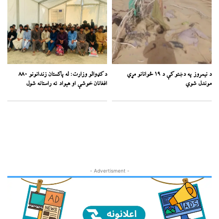
د نیمروز په دښتو کې د ۱۹ ځوانانو مړي
د کډوالو وزارت: له پاکستان زندانونو ۸۸۰
موندل شوي
افغانان خوشې او هېواد ته راستانه شول
- Advertisment -