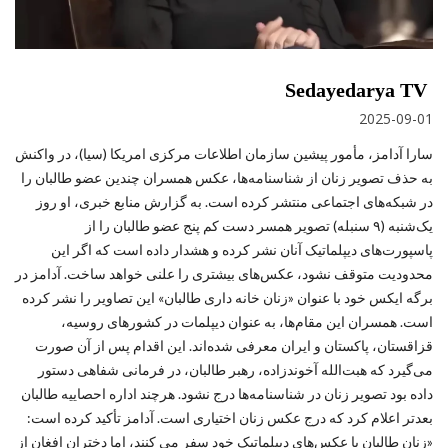
Sedayedarya TV
2025-09-01
سارا آدامز، مأمور پیشین سازمان اطلاعات مرکزی امریکا (سیا)، در واکنش
به حذف تصویر زنان از شناسنامه‌ها، عکس همسران چندین عضو طالبان را
در شبکه‌های اجتماعی منتشر کرده است. به گزارش منابع خبری، او روز
یک‌شنبه (۹ سنبله) تصویر همسر دست‌ کم پنج عضو طالبان را از
پاسپورت‌های دیپلماتیک آنان نشر کرده و هشدار داده است که اگر این
محدودیت متوقف نشود، عکس‌های بیشتری را علنی خواهد ساخت. آدامز در
برگه ایکس خود با عنوان «زنان خانه‌ داری طالبان» این تصاویر را نشر کرده
است. همسران این مقام‌ها، به ‌عنوان دیپلمات در کشورهای روسیه،
قزاقستان، پاکستان و ایران معرفی شده‌اند. این اقدام پس از آن صورت
می‌گیرد که هبت‌الله آخوندزاده، رهبر طالبان، در فرمانی شفاهی دستور
داده بود تصویر زنان در شناسنامه‌ها درج نشود. هرچند اداره احصاییه طالبان
بعدتر اعلام کرد که درج عکس زنان اختیاری است. آدامز تأکید کرده است:
«زنان طالبان با عکس‌های دیپلماتیک خود سفر می ‌کنند، اما دختران افغان از