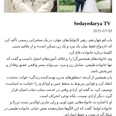
Sedayedarya TV
2025-07-09
پاپ لئو چهاردهم، رهبر کاتولیک‌های جهان، در یک سخنرانی رسمی تأکید کرد
که «ازدواج فقط میان یک مرد و یک زن ممکن است» و از تعالیم سنتی
کلیسا درباره خانواده دفاع کرد.
وی خانواده‌های همجنس‌گرا را برخلاف آموزه‌های انجیل دانست و گفت که
تنها خانواده طبیعی، شامل زن و مرد، می‌تواند بستر واقعی عشق وفادار و
ثمربخش باشد.
پاپ همچنین از آن‌چه «منطق‌های مدرن تهدیدکننده زندگی» خواند، به‌شدت
انتقاد کرد و قوانین مربوط به سقط‌ جنین و اوتانازی را «خیانت به انسانیت»
توصیف کرد. به گفته او، آزادی وقتی در خدمت سلب حیات انسان قرار
گیرد، دیگر آزادی نیست، بلکه نوعی انحراف است.
او با اشاره به خانواده‌هایی چون لویی و زِلی مارتن (والدین سنت ترزا) و
خانواده اولما، گفت که این الگوها نشان‌دهنده نقش حیاتی خانواده طبیعی در
شکل‌گیری تمدن و حفظ ایمان‌اند.