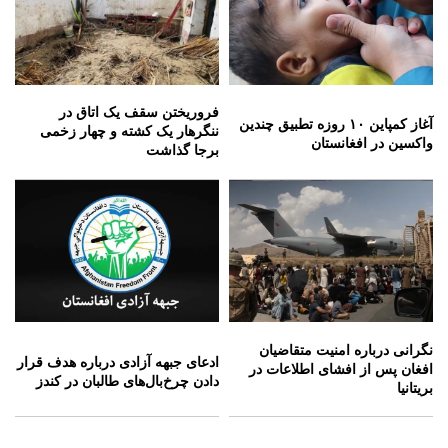
فروریختن سقف یک اتاق در
آغاز کمپاین ۱۰ روزه تطبیق چندین
ننگرهار یک کشته و چهار زخمی
واکسین در افغانستان
برجا گذاشت
نگرانی درباره امنیت متقاضیان
ادعای جبهه آزادی درباره هدف قرار
افغان پس از افشای اطلاعات در
دادن چرخ‌بال‌های طالبان در کندز
بریتانیا