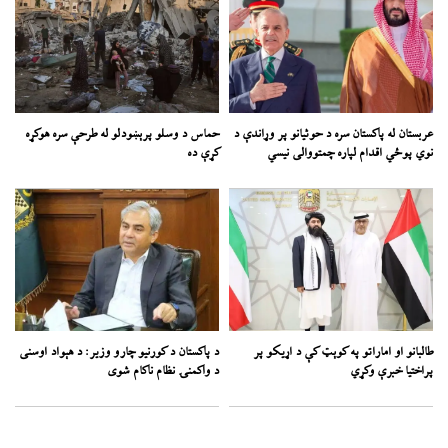
عربستان له پاکستان سره د حوثیانو پر وړاندې د
حماس د وسلو پرېښودلو له طرحې سره هوکړه
نوي پوځي اقدام لپاره چمتووالی نیسي
کړې ده
طالبانو او اماراتو په کوېټ کې د اړیکو پر
د پاکستان د کورنیو چارو وزیر: د هېواد اوسنی
پراختیا خبرې وکړي
د واکمنۍ نظام ناکام شوی