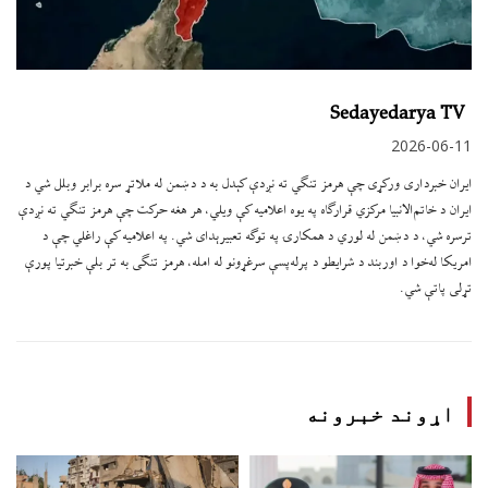
Sedayedarya TV
2026-06-11
ایران خبرداری ورکړی چې هرمز تنګي ته نږدې کېدل به د دښمن له ملاتړ سره برابر وبلل شي د
ایران د خاتم‌الانبیا مرکزي قرارګاه په یوه اعلامیه کې ویلي، هر هغه حرکت چې هرمز تنګي ته نږدې
ترسره شي، د دښمن له لوري د همکارۍ په توګه تعبیرېدای شي. په اعلامیه کې راغلي چې د
امریکا له‌خوا د اوربند د شرایطو د پرله‌پسې سرغړونو له امله، هرمز تنګی به تر بلې خبرتیا پورې
تړلی پاتې شي.
اړوند خبرونه