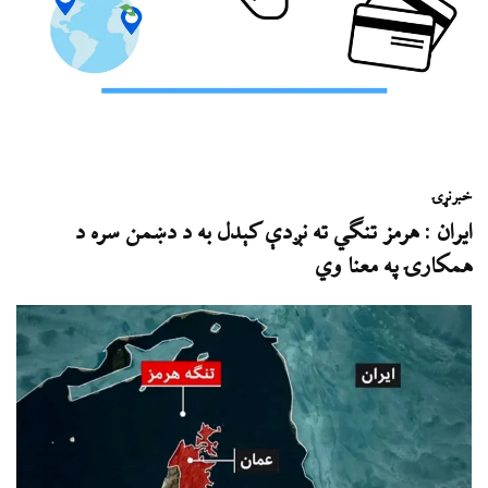
خبر
نړۍ
ایران : هرمز تنګي ته نږدې کېدل به د دښمن سره د
همکارۍ په معنا وي