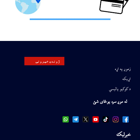
ژوندۍ خپرونې
زموږ په اړه
اړیکه
د کوکیو پالیسي
له موږ سره یوځای شئ
خبرلیک