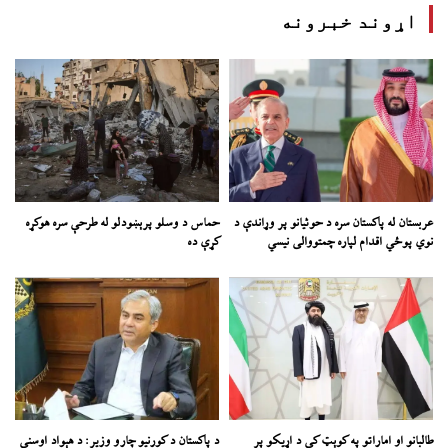
اړوند خبرونه
عربستان له پاکستان سره د حوثیانو پر وړاندې د
حماس د وسلو پرېښودلو له طرحې سره هوکړه
نوي پوځي اقدام لپاره چمتووالی نیسي
کړې ده
طالبانو او اماراتو په کوېټ کې د اړیکو پر
د پاکستان د کورنیو چارو وزیر: د هېواد اوسنی