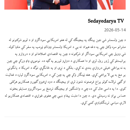
Sedayedarya TV
2026-05-14
د چین ولسمشر شي جین پینګ په بیجینګ کې له هغو امریکايي سوداګرو او د لویو شرکتونو له
مشرانو سره وکتل چې په دغه هېواد ته یې د امریکا ولسمشر ډونالډ ټرمپ په سفر کې ملتیا کوله.
شي وویل چې امریکايي سوداګر او شرکتونه د چین په اقتصادي اصلاحاتو او د دروازو په
پرانیستلو کې ژور رول لري او دا همکاري د دواړو لوریو په ګټه ده. نوموړي ډاډ ورکړ چې چین
به نه یواځې خپلې دروازې بندې نه کړي، بلکې د نړۍ او په ځانګړې توګه د امریکا د پانګونې
پر مخ به یې لا پراخې کړي. هغه ټینګار وکړ چې په چین کې د امریکايي سوداګرو لپاره د فعالیت
او ګټې ترلاسه کولو پراخ فرصتونه شتون لري او بیجینګ د دوه اړخیزو ګټورو همکاریو هرکلی
کوي. دا په داسې حال کې ده چې د واشنګټن او بیجینګ ترمنځ پر سوداګریزو مسایلو بحثونه
حساس پړاو ته رسېدلي دي. د چین دا مثبت پیغام ښيي چې هغوی غواړي د اقتصادي همکاریو له
لارې سیاسي ترینګلتیاوې کمې کړي.