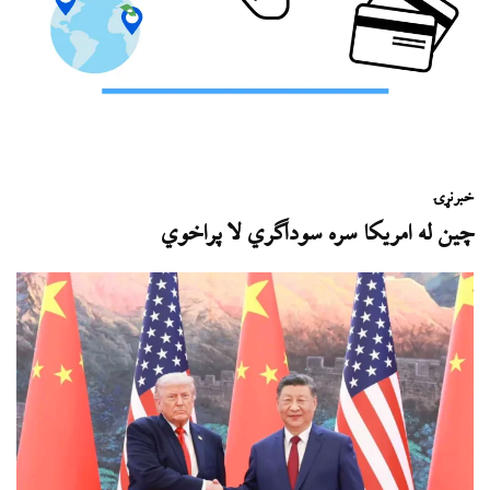
خبر
نړۍ
چین له امریکا سره سوداګري لا پراخوي