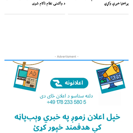
پراختیا خبرې وکړي
د واکمنۍ نظام ناکام شوی
- Advertisment -