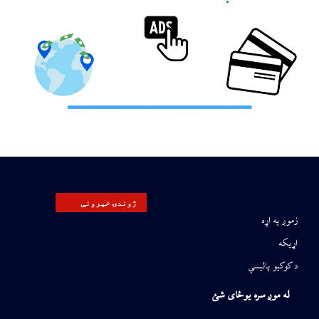
ژوندۍ خپرونې
زموږ په اړه
اړیکه
د کوکیو پالیسي
له موږ سره یوځای شئ