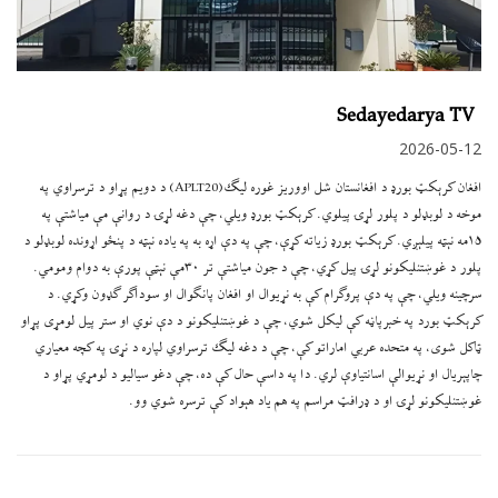
Sedayedarya TV
2026-05-12
افغان کرېکټ بورډ د افغانستان شل اووریز غوره لیګ(APLT20) د دویم پړاو د ترسراوي په
موخه د لوبډلو د پلور لړۍ پیلوي. کرېکټ بورډ ویلي، چې دغه لړۍ د روانې مې میاشتې په
۱۵مه نېټه پيلېږي. کرېکټ بورډ زیاته کړې، چې په دې اړه به په یاده نېټه د پنځو اړونده لوبډلو د
پلور د غوښتنلیکونو لړۍ پیل کړي، چې د جون میاشتې تر ۳۰مې نېټې پورې به دوام ومومي.
سرچینه ویلي، چې په دې پروګرام کې به نړیوال او افغان پانګوال او سوداګر ګډون وکړي. د
کرېکټ بورد په خبرپاڼه کې لیکل شوي، چې د غوښتنلیکونو د دې نوي او ستر پیل لومړی پړاو
ټاکل شوی، په متحده عربي اماراتو کې، چې د دغه لیګ ترسراوي لپاره د نړۍ په کچه معیاري
چاپېریال او نړیوالې اسانتیاوې لري. دا په داسې حال کې ده، چې دغو سیالیو د لومړي پړاو د
غوښتنلیکونو لړۍ او د ډرافټ مراسم په هم یاد هېواد کې ترسره شوي وو.