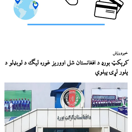
خبر
ورزش
کرېکټ بورډ د افغانستان شل اووریز غوره لیګ د لوبډلو د
پلور لړۍ پیلوي