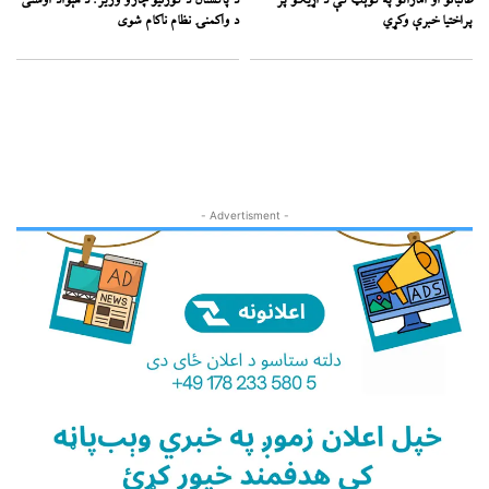
طالبانو او اماراتو په کوېټ کې د اړیکو پر
د پاکستان د کورنیو چارو وزیر: د هېواد اوسنی
پراختیا خبرې وکړي
د واکمنۍ نظام ناکام شوی
- Advertisment -