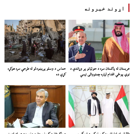
اړوند خبرونه
عربستان له پاکستان سره د حوثیانو پر وړاندې د
حماس د وسلو پرېښودلو له طرحې سره هوکړه
نوي پوځي اقدام لپاره چمتووالی نیسي
کړې ده