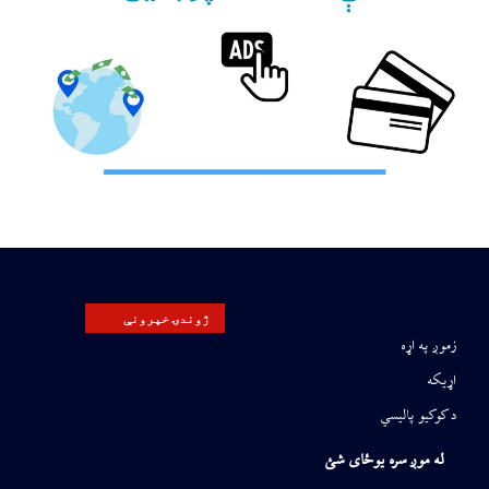
ژوندۍ خپرونې
زموږ په اړه
اړیکه
د کوکیو پالیسي
له موږ سره یوځای شئ