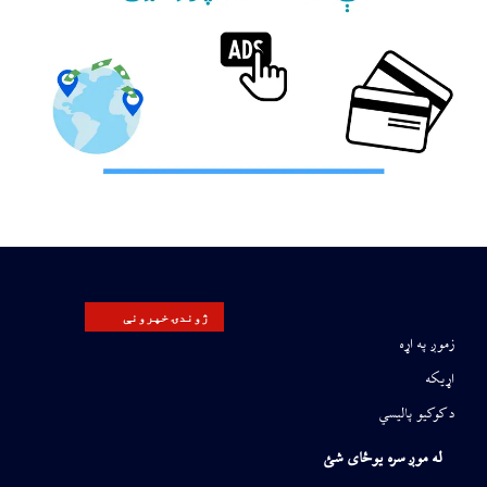
ژوندۍ خپرونې
زموږ په اړه
اړیکه
د کوکیو پالیسي
له موږ سره یوځای شئ