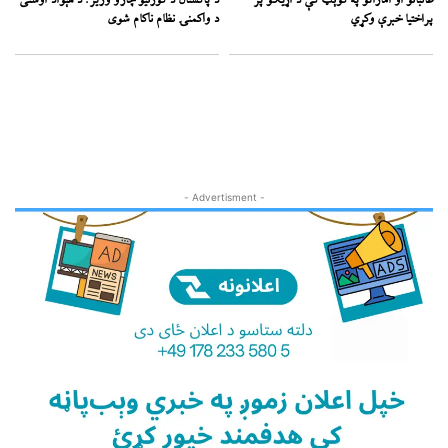
طالبانو او اماراتو په کوېټ کې د اړیکو پر
د پاکستان د کورنیو چارو وزیر: د هېواد اوسنی
پراختیا خبرې وکړي
د واکمنۍ نظام ناکام شوی
- Advertisment -