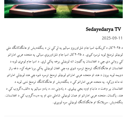
Sedayedarya TV
2025-09-11
د ۲۰۲۵ کال د کرېکټ اسیا جام شل‌اوریزو سیالیو په لړ کې نن د بنګله‌دېش او هانګ‌کانګ ملي
لوبډلو ترمنځ لوبه ترسره کېږي. د ۲۰۲۵ کال اسیا جام شل‌اوریزې سیالۍ په متحده عربي اماراتو
کې روانې دي چې د افغانستان په ګډون اته لوبډلې برخه په‌کې لري. د اسیا جام لومړۍ لوبه د
افغانستان او هانګ‌کانګ ترمنځ ترسره شوې وه چې افغان لوبډلې په‌کې بریا خپله کړه، دغه راز
دویمه لوبه پرون د هند او متحده عربي اماراتو لوبډلو ترمنځ ترسره شوه چې هند لوبډلې اماراتو
ته ماته ورکړه. په متحده عربي اماراتو کې د بنګله‌دېش او هانګ‌کانګ ترمنځ نننۍ لوبه د
افغانستان پر وخت د ماښام اووه بجې پیلېږي. د یادونې ده، د یادو سیالیو په «الف» ګروپ کې د
هند، پاکستان، متحده عربي اماراتو او عمان لوبډلې شاملې دي او په «ب» ګروپ کې د افغانستان،
بنګله‌دېش، سریلانکا او هانګ‌کانګ لوبډلې سره لوبېږي.