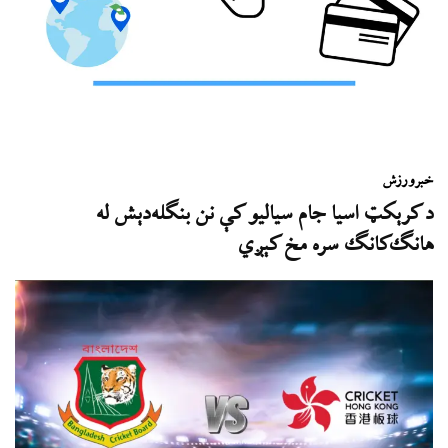
خبر
ورزش
د کرېکټ اسیا جام سیاليو کې نن بنګله‌دېش له
هانګ‌کانګ سره مخ کېږي