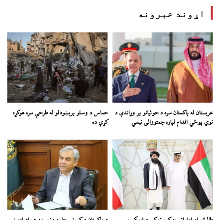
اړوند خبرونه
عربستان له پاکستان سره د حوثیانو پر وړاندې د
حماس د وسلو پرېښودلو له طرحې سره هوکړه
نوي پوځي اقدام لپاره چمتووالی نیسي
کړې ده