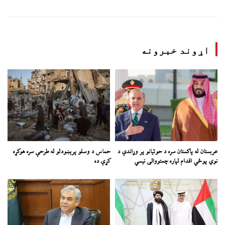
اړوند خبرونه
عربستان له پاکستان سره د حوثیانو پر وړاندې د
حماس د وسلو پرېښودلو له طرحې سره هوکړه
نوي پوځي اقدام لپاره چمتووالی نیسي
کړې ده