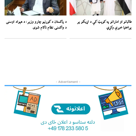
طالبانو او اماراتو په کوېټ کې د اړیکو پر
د پاکستان د کورنیو چارو وزیر: د هېواد اوسنی
پراختیا خبرې وکړي
د واکمنۍ نظام ناکام شوی
- Advertisment -