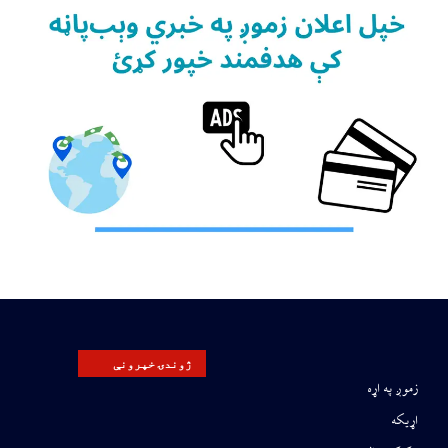
ژوندۍ خپرونې
زموږ په اړه
اړیکه