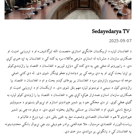
Sedayedarya TV
2025-09-07
د افغانستان لپاره د ازبيکستان ځانګړي استازي «عصمت الله ایرګاشیف» او د اروپايي امنیت او
همکارۍ سازمان د مشرتابه له استازې «ترهي هاکلا» سره په کتنه کې د افغانستان په اړه خبرې کړې
دي. د راپورونو له مخې چې په دې کتنه کې دواړو لوریو د افغانستان د اقتصاد بیا راژوندي‌کولو
پر اړتیا بحث کړی او په دې برخه کې پر دوامدارو هڅو ټینګار شوی دی. له دې کتنې اصلي
موخه له سیمه‌ییزو بازارونو سره د افغانستان پر یوځای کېدو بحث و او د افغانستان د اقتصاد بیا
راژوندي کول د سیمې د نوښتونو لپاره مهم بلل شوی دی. د ازبکستان او د اروپایي امنیت او
همکارۍ سازمان استازو همداراز هوکړه کړې چې د افغانستان د اقتصاد بیا را ژوندي کولو لپاره به
ګډې هڅې کوي. تر دې مخکې هم د یو شمېر هېوادونو استازو او نړیوالو بنسټونو د مسوولینو
ترمنځ ناستې شوې او د افغانستان پر مسئلې بېلابېل بحثونه شوي دي. د ویلو ده چې یو شمېر
هېوادونو لا هم د افغانستان اقتصادي وضعیت مخ په ځوړ بللی دی. تېره ورځ د طالبانو د
ریاست‌الوزراء اقتصادي مرستیال، ملا عبدالغني برادر هم ویلي وو چې نړیوال بانکي محدودیتونه
په افغانستان کې د پانګونې پر وړاندې ستر خنډ دي.