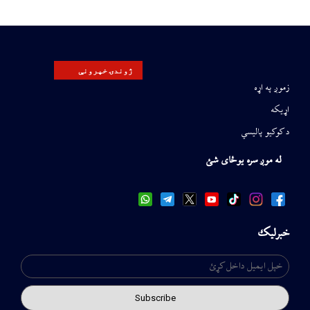
ژوندۍ خپرونې
زموږ په اړه
اړیکه
د کوکیو پالیسي
له موږ سره یوځای شئ
خبرلیک