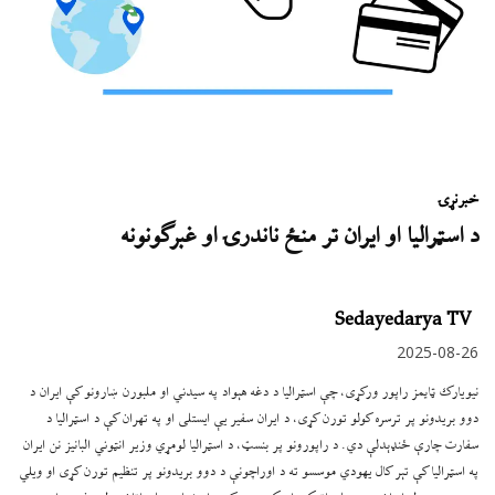
خبر
نړۍ
د اسټراليا او ايران تر منځ ناندرۍ او غبرګونونه
Sedayedarya TV
2025-08-26
نيويارک ټايمز راپور ورکړی، چې اسټرالیا د دغه هېواد په سیدني او ملبورن ښارونو کې ایران د
دوو بریدونو پر ترسره کولو تورن کړی، د ایران سفیر یې ایستلی او په تهران کې د اسټرالیا د
سفارت چارې ځنډېدلې دي. د راپورونو پر بنسټ، د اسټرالیا لومړي وزیر انټوني البانیز نن ایران
په اسټرالیا کې تېر کال یهودي موسسو ته د اوراچونې د دوو بریدونو پر تنظیم تورن کړی او ویلي