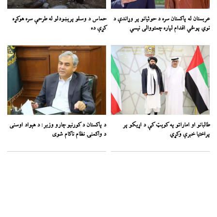
عربستان له پاکستان سره د حوثیانو پر وړاندې د
حماس د وسلو پرېښودلو له طرحې سره هوکړه
نوي پوځي اقدام لپاره چمتووالی نیسي
کړې ده
طالبانو او اماراتو په کوېټ کې د اړیکو پر
د پاکستان د کورنیو چارو وزیر: د هېواد اوسنی
پراختیا خبرې وکړي
د واکمنۍ نظام ناکام شوی