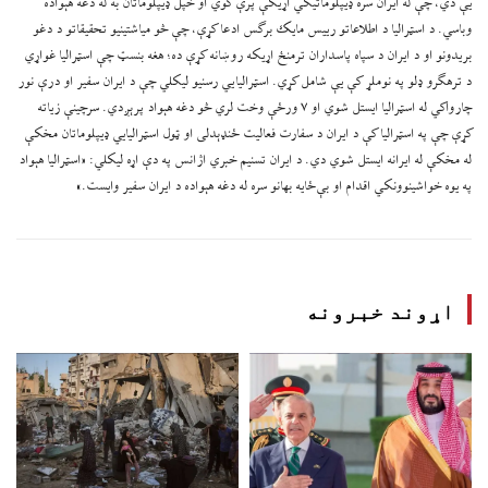
یې دي، چې له ایران سره ډیپلوماتیکي اړیکې پرې کوي او خپل ډیپلوماتان به له دغه هېواده
وباسي. د اسټرالیا د اطلاعاتو رییس مایک برګس ادعا کړې، چې څو میاشتينیو تحقیقاتو د دغو
بریدونو او د ایران د سپاه پاسداران ترمنځ اړیکه روښانه کړې ده؛ هغه بنسټ چې اسټرالیا غواړي
د ترهګرو ډلو په نوملړ کې یې شامل کړي. اسټرالیايي رسنیو لیکلي چې د ایران سفیر او درې نور
چارواکي له اسټرالیا ایستل شوي او ۷ ورځې وخت لري څو دغه هېواد پرېږدي. سرچینې زیاته
کړې چې په اسټرالیا کې د ایران د سفارت فعالیت ځنډېدلی او ټول اسټرالیایي ډیپلوماتان مخکې
له مخکې له ایرانه ایستل شوي دي. د ایران تسنیم خبري اژانس په دې اړه لیکلي: «اسټرالیا هېواد
په یوه خواشینوونکي اقدام او بې‌ځایه بهانو سره له دغه هېواده د ایران سفیر وایست.»
اړوند خبرونه