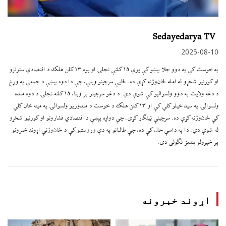
Sedayedarya TV
2025-08-10
په خوست کې په دوو جلا پېښو کې یوې ۱۵ کلنې نجلۍ او یوه ۱۳ کلن هلک د اقتصادي ستونزو
او کورنیو شخړو له امله ځان‌وژنه کړې ده. ځایي سرچینو ویلي، چې دا دوه پېښې د جمعې په ورځ
د دغه ولایت په دوو ولسوالیو کې شوې دي. د دغو سرچینو پر وینا، ۱۵ کلنه نجلۍ د دوه منده
ولسوالۍ په سید خیلو کلي کې او ۱۳ کلن هلک د خوست د مندوزیو ولسوالۍ په میته خان کلي
کې ځان‌وژنه کړې ده. سرچینې ټینګار کړی، چې دواړه پېښې د اقتصادي فشارونو او کورنیو شخړو
له شوې دي. دا په داسې حال کې ده، چې طالبانو په دې وروستیو کې د ځان‌وژنې اړوند خبرونو
پر خپرولو بندیز لګولی دی.
اړوند خبرونه