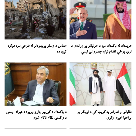
عربستان له پاکستان سره د حوثیانو پر وړاندې د
حماس د وسلو پرېښودلو له طرحې سره هوکړه
نوي پوځي اقدام لپاره چمتووالی نیسي
کړې ده
طالبانو او اماراتو په کوېټ کې د اړیکو پر
د پاکستان د کورنیو چارو وزیر: د هېواد اوسنی
پراختیا خبرې وکړي
د واکمنۍ نظام ناکام شوی