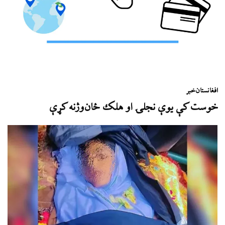
افغانستان
خبر
خوست کې یوې نجلۍ او هلک ځان‌وژنه کړې