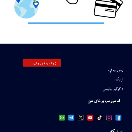
ژوندۍ خپرونې
زموږ په اړه
اړیکه
د کوکیو پالیسي
له موږ سره یوځای شئ