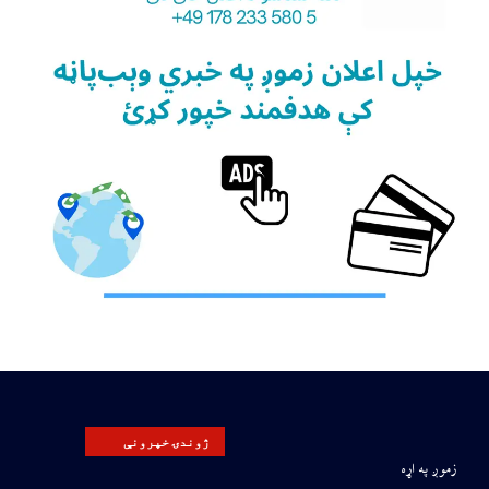
ژوندۍ خپرونې
زموږ په اړه