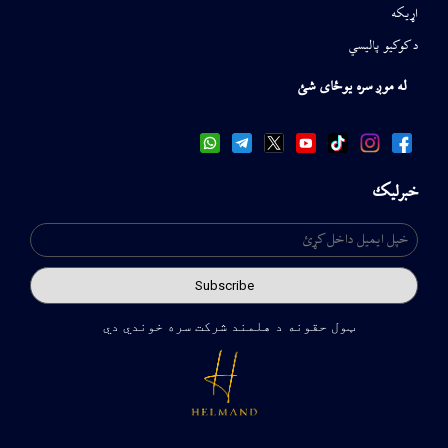
اړیکه
د کوکیو پالیسي
له موږ سره یوځای شئ
خبرلیک
ټول حقونه د هلمند شرکت سره خوندي دي