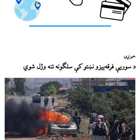
خبر
نړۍ
د سوریې فرقه‌ییزو نښتو کې سلګونه تنه وژل شوي