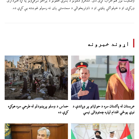
وضعیت نور هم خراب کړی دی. ملګرو ملتونو د بشري حقونو د پراخو سرغړونو په اړه خبرداری
ورکړی او د خپلواکې پلټنې او د تاوتریخوالي د سمدستي پای ته رسولو غوښتنه یې کړې ده.
اړوند خبرونه
عربستان له پاکستان سره د حوثیانو پر وړاندې د
حماس د وسلو پرېښودلو له طرحې سره هوکړه
نوي پوځي اقدام لپاره چمتووالی نیسي
کړې ده