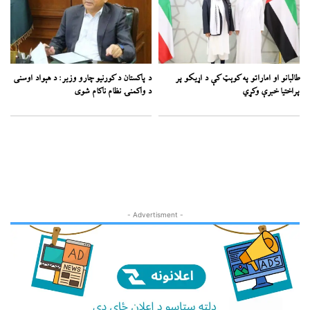
طالبانو او اماراتو په کوېټ کې د اړیکو پر
د پاکستان د کورنیو چارو وزیر: د هېواد اوسنی
پراختیا خبرې وکړي
د واکمنۍ نظام ناکام شوی
- Advertisment -