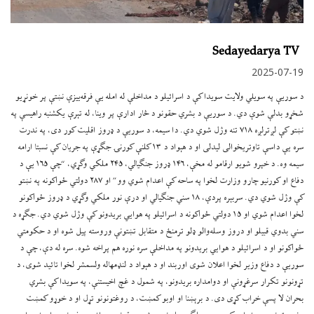
Sedayedarya TV
2025-07-19
د سوریې په سویلي ولایت سویدا کې د اسرائیلو د مداخلې له امله یې فرقه‌ییزې نښتې پر خونړیو
شخړو بدلې شوې دي. د سوریې د بشري حقونو د څار ادارې پر وینا، له تېرې يکشنبه راهیسې په
نښتو کې لږترلږه ۷۱۸ تنه وژل شوي دي. دا سیمه، د سوریې د ډروز اقلیت کور دی، په ندرت
سره يې داسې تاوتریخوالی لیدلی او د هېواد د ۱۳ کلنې کورنۍ جګړې په جریان کې نسبتا ارامه
سیمه وه. د خپرو شویو ارقامو له مخې، ۱۴۶ ډروز جنګیالي، ۲۴۵ ملکي وګړي، “چې ۱۶۵ یې د
دفاع او کورنیو چارو وزارت لخوا په ساحه کې اعدام شوي وو” او ۲۸۷ دولتي ځواکونه په نښتو
کې وژل شوي دي. سربېره پردې، ۱۸ سني جنګیالي او درې نور ملکي وګړي د ډروز ځواکونو
لخوا اعدام شوي او ۱۵ دولتي ځواکونه د اسرائیلو په هوايي بریدونو کې وژل شوي دي. جګړه د
سني بدوي قبیلو او دروز وسله‌والو ډلو ترمنځ د متقابل تښتونې وروسته پیل شوه او د حکومتي
ځواکونو او د اسرائیلو د هوايي بریدونو په مداخلې سره نوره هم پراخه شوه. سره له دې، چې د
سوریې د دفاع وزیر لخوا اعلان شوی اوربند او د هېواد د لنډمهاله ولسمشر لخوا تائید شوی، د
تړونونو تکرار سرغړونې او دوامداره بریدونو، په شمول د غچ اخیستنې، په سویدا کې بشري
بحران لا پسې خراب کړی دی. د برېښنا او اوبو کمښت، د روغتونونو تړل او د خوړو کمښت