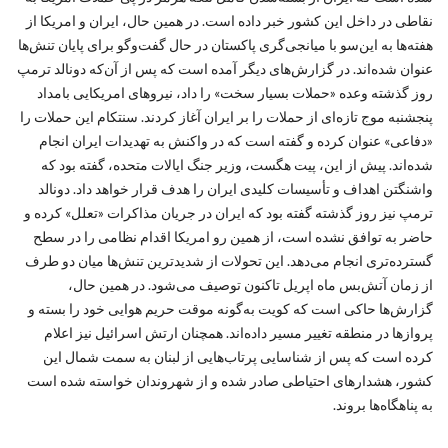
نقاطی در داخل این کشور خبر داده است. در همین حال، ایران و امریکا از
هفته‌ها به این‌سو با میانجی‌گری پاکستان در حال گفت‌وگو برای پایان تنش‌ها
عنوان شده‌اند. در گزارش‌های دیگر آمده است که پس از آن‌که دونالد ترمپ
روز گذشته وعده «حملات بسیار سخت» را داد، نیروهای امریکایی بامداد
پنجشنبه موج تازه‌ای از حملات را بر ایران آغاز کردند. سنتکام این حملات را
«دفاعی» عنوان کرده و گفته است که در واکنش به تهدیدات ایران انجام
شده‌اند. پیش از این، پیت هگست، وزیر جنگ ایالات متحده، گفته بود که
واشنگتن اهداف و تأسیسات کلیدی ایران را هدف قرار خواهد داد. دونالد
ترمپ نیز روز گذشته گفته بود که ایران در جریان مذاکرات «تعلل» کرده و
حاضر به توافق نشده است، از همین رو امریکا اقدام نظامی را در سطح
گسترده‌تری انجام می‌دهد. این تحولات از شدیدترین تنش‌ها میان دو طرف
از زمان آتش‌بس ماه اپریل تاکنون توصیف می‌شود. در همین حال،
گزارش‌ها حاکی است که کویت به‌گونه موقت حریم هوایی خود را بسته و
پروازها در منطقه تغییر مسیر داده‌اند. همچنان ارتش اسرائیل نیز اعلام
کرده است که پس از شناسایی پرتاب‌هایی از لبنان به سمت شمال این
کشور، هشدارهای احتیاطی صادر شده و از شهروندان خواسته شده است
به پناهگاه‌ها بروند.