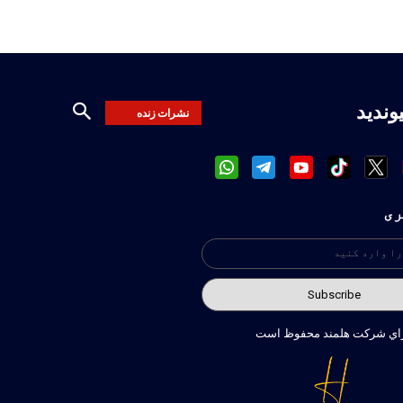
یوندید
نشرات زنده
ری
راي شركت هلمند محفوظ است