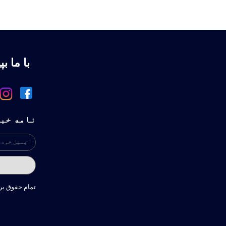
با ما بپ
نامه خب
تمام حقوق ب