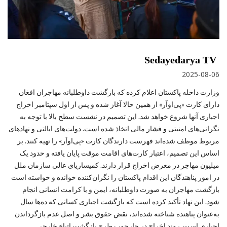
Sedayedarya TV
2025-08-06
وزارت داخله پاکستان اعلام کرده که بازگشت داوطلبانه مهاجران افغان
دارای کارت «پی‌او‌آر» از همین حالا آغاز شده و پس از اول سپتامبر اخراج
اجباری آنها شروع خواهد شد. این تصمیم در نشست سطح بالا با توجه به
نگرانی‌های امنیتی و فشار مالی اتخاذ شده است. دولت‌های ایالتی و نهادهای
مربوط موظف شده‌اند فهرست دارندگان کارت «پی‌او‌آر» را تهیه کنند. بر
اساس این تصمیم، اعتبار کارت‌های اقامت موقت پایان یافته و حدود یک
میلیون مهاجر در معرض اخراج قرار دارند. کمیساریای عالی سازمان ملل
در امور پناهندگان این اقدام پاکستان را نگران‌کننده خوانده و خواسته است
بازگشت مهاجران به ‌صورت داوطلبانه، ایمن و با کرامت انسانی انجام
شود. این نهاد تأکید کرده است که بازگشت اجباری کسانی که ده‌ها سال
به‌عنوان پناهنده شناخته شده‌اند، نقض حقوق بشر و اصل عدم بازگرداندن
اجباری است. روند اخراج در چارچوب طرح بازگشت اتباع خارجی