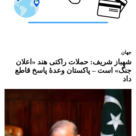
جهان
شهباز شریف: حملات راکتی هند «اعلان
جنگ» است – پاکستان وعدهٔ پاسخ قاطع
داد