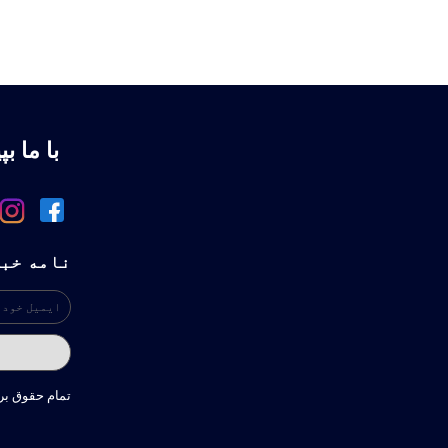
با ما بپ
نامه خب
تمام حقوق ب