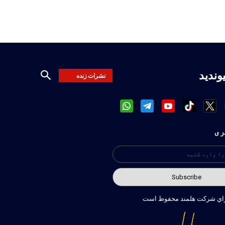
یوندید
نشرات زنده
ری
راي شركت هلمند محفوظ است