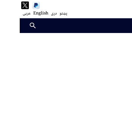
پښتو
دری
English
عربی