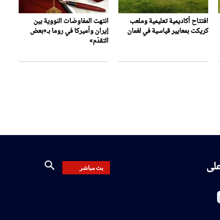
افتتاح أكاديمية تعليمية وملعب
انتهت المفاوضات النووية بين
كريكت بمعايير قياسية في لغمان
إيران وأميركا في روما بـ«بعض
التقدّم»
على
بث مباشر