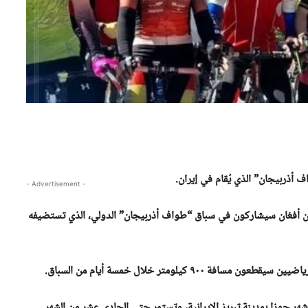
 أذربيجان” الذي يُقام في إيران.
- Advertisement -
اضيين أفغان سيشاركون في سباق “طواف أذربيجان” الدولي، الذي تستضيفه
 كيلومتر خلال خمسة أيام من السباق.
 جوزا بمدينة تبريز الإيرانية، وتستمر حتى الحادي عشر من الشهر