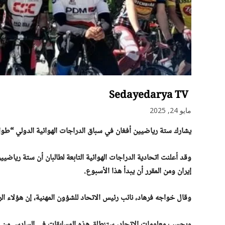
Sedayedarya TV
مايو 24, 2025
يشارك ستة رياضيين أفغان في سباق الدراجات الهوائية الدولي “طواف
وقد أعلنت اتحادية الدراجات الهوائية التابعة لطالبان أن ستة ري
إيران ومن المقرر أن يبدأ هذا الأسبوع.
وقال خواجه فرهاد، نائب رئيس الاتحاد للشؤون المهنية، إن هؤلاء الرياضيين سيقطعون مسافة ٩٠٠
وبحسب معلومات الاتحاد، ستنطلق هذه المسابقات في السادس من شهر