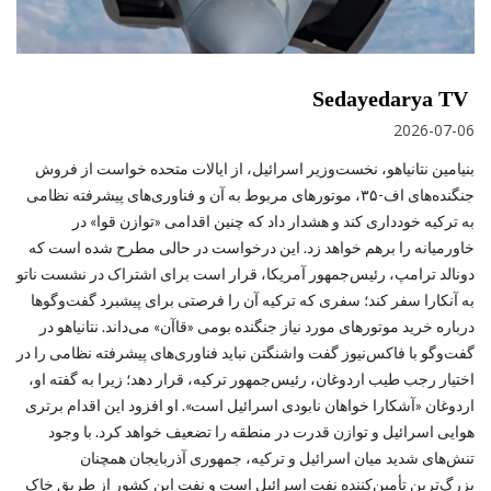
Sedayedarya TV
2026-07-06
بنیامین نتانیاهو، نخست‌وزیر اسرائیل، از ایالات متحده خواست از فروش
جنگنده‌های اف-۳۵، موتورهای مربوط به آن و فناوری‌های پیشرفته نظامی
به ترکیه خودداری کند و هشدار داد که چنین اقدامی «توازن قوا» در
خاورمیانه را برهم خواهد زد. این درخواست در حالی مطرح شده است که
دونالد ترامپ، رئیس‌جمهور آمریکا، قرار است برای اشتراک در نشست ناتو
به آنکارا سفر کند؛ سفری که ترکیه آن را فرصتی برای پیشبرد گفت‌وگوها
درباره خرید موتورهای مورد نیاز جنگنده بومی «قاآن» می‌داند. نتانیاهو در
گفت‌وگو با فاکس‌نیوز گفت واشنگتن نباید فناوری‌های پیشرفته نظامی را در
اختیار رجب طیب اردوغان، رئیس‌جمهور ترکیه، قرار دهد؛ زیرا به گفته او،
اردوغان «آشکارا خواهان نابودی اسرائیل است». او افزود این اقدام برتری
هوایی اسرائیل و توازن قدرت در منطقه را تضعیف خواهد کرد. با وجود
تنش‌های شدید میان اسرائیل و ترکیه، جمهوری آذربایجان همچنان
بزرگ‌ترین تأمین‌کننده نفت اسرائیل است و نفت این کشور از طریق خاک