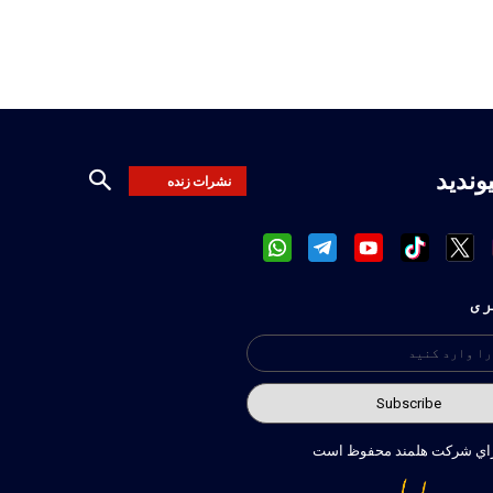
یوندید
نشرات زنده
ری
راي شركت هلمند محفوظ است