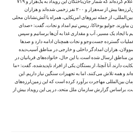
چهار روز پس از وقوع دو زمین‌لرزه شدید در ونزویلا، مقام‌ها اعلام کرده‌اند که شمار جان‌باختگان این رویداد به یک‌هزار و ۷۱۹
نفر افزایش یافته است. براساس گزارش‌ها، در نتیجه این زمین‌لرزه‌ها بیش از سه‌هزار و ۲۰۰ نفر زخمی شده‌اند و هزاران
 بین‌المللی، از جمله نیروهای امریکایی، همراه با آتش‌نشانان محلی
زیر آوار بیرون بیاورند. جولیو بوخاکا، رییس تیم امداد و نجات، گفت: «صدای
 با ایجاد یک مسیر، آب و مقداری غذا به آن‌ها برسانیم و سپس
که عملیات گسترده جست‌وجو و نجات همچنان ادامه دارد و صدها
سوولان، هزاران امدادگر داخلی و خارجی در مناطق آسیب‌دیده
ن مناطق ارسال شده است. با این حال، خانواده‌های قربانیان در
 دارند. آنا آنچتا، از بستگان یکی از افراد ناپدیدشده، گفت: «ما
اند و همه تلاش می‌کنند، اما به تجهیزات سنگین نیاز داریم. این
زمان بین‌المللی مهاجرت برآورد کرده است که این زمین‌لرزه‌های
أثیر قرار داده است. براساس گزارش سازمان ملل متحد، در پی این رویداد بیش از