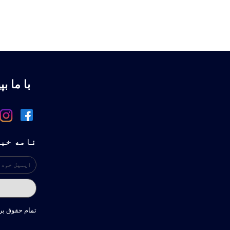
با ما بپ
نامه خب
تمام حقوق ب