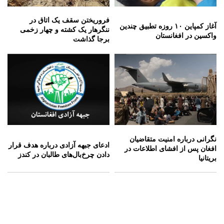
فروریختن سقف یک اتاق در
آغاز کمپاین ۱۰ روزه تطبیق چندین
ننگرهار یک کشته و چهار زخمی
واکسین در افغانستان
برجا گذاشت
نگرانی درباره امنیت متقاضیان
ادعای جبهه آزادی درباره هدف قرار
افغان پس از افشای اطلاعات در
دادن چرخ‌بال‌های طالبان در کندز
بریتانیا