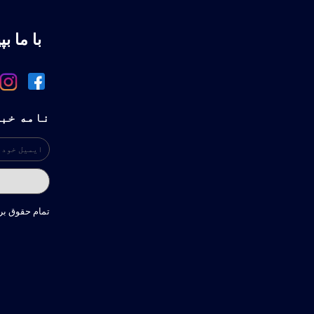
با ما بپ
نامه خب
تمام حقوق ب