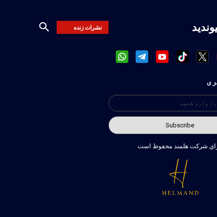
یوندید
نشرات زنده
ری
راي شركت هلمند محفوظ است