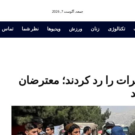
جمعه, آگوست 7, 2026
تکنالوژی
زنان
ورزش
ویدیوها
نظر شما
تماس
رات را رد کردند؛ معترضان