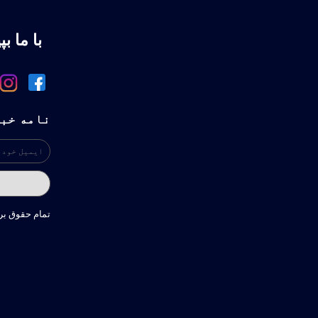
با ما بپ
نامه خب
تمام حقوق ب