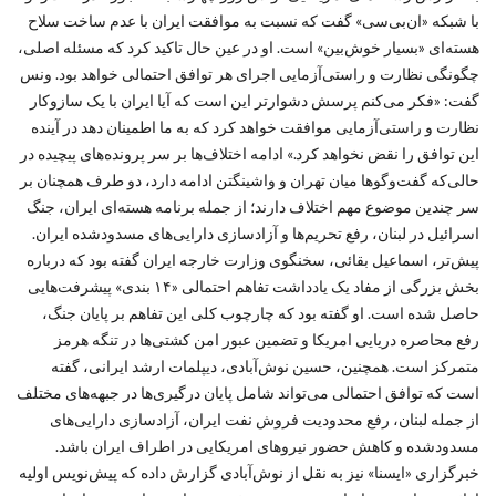
با شبکه «ان‌بی‌سی» گفت که نسبت به موافقت ایران با عدم ساخت سلاح
هسته‌ای «بسیار خوش‌بین» است. او در عین حال تاکید کرد که مسئله اصلی،
چگونگی نظارت و راستی‌آزمایی اجرای هر توافق احتمالی خواهد بود. ونس
گفت: «فکر می‌کنم پرسش دشوارتر این است که آیا ایران با یک سازوکار
نظارت و راستی‌آزمایی موافقت خواهد کرد که به ما اطمینان دهد در آینده
این توافق را نقض نخواهد کرد.» ادامه اختلاف‌ها بر سر پرونده‌های پیچیده در
حالی‌که گفت‌وگوها میان تهران و واشینگتن ادامه دارد، دو طرف همچنان بر
سر چندین موضوع مهم اختلاف دارند؛ از جمله برنامه هسته‌ای ایران، جنگ
اسرائیل در لبنان، رفع تحریم‌ها و آزادسازی دارایی‌های مسدودشده ایران.
پیش‌تر، اسماعیل بقائی، سخنگوی وزارت خارجه ایران گفته بود که درباره
بخش بزرگی از مفاد یک یادداشت تفاهم احتمالی «۱۴ بندی» پیشرفت‌هایی
حاصل شده است. او گفته بود که چارچوب کلی این تفاهم بر پایان جنگ،
رفع محاصره دریایی امریکا و تضمین عبور امن کشتی‌ها در تنگه هرمز
متمرکز است. همچنین، حسین نوش‌آبادی، دیپلمات ارشد ایرانی، گفته
است که توافق احتمالی می‌تواند شامل پایان درگیری‌ها در جبهه‌های مختلف
از جمله لبنان، رفع محدودیت فروش نفت ایران، آزادسازی دارایی‌های
مسدودشده و کاهش حضور نیروهای امریکایی در اطراف ایران باشد.
خبرگزاری «ایسنا» نیز به نقل از نوش‌آبادی گزارش داده که پیش‌نویس اولیه