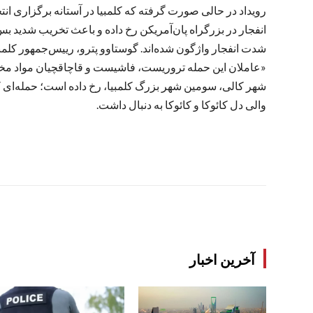
رویداد در حالی صورت گرفته که کلمبیا در آستانه برگزاری انتخا
انفجار در بزرگراه پان‌آمریکن رخ داده و باعث تخریب شدید ب
شدت انفجار واژگون شده‌اند. گوستاوو پترو، رییس‌جمهور کلمب
«عاملان این حمله تروریست، فاشیست و قاچاقچیان مواد مخدر 
شهر کالی، سومین شهر بزرگ کلمبیا، رخ داده است؛ حمله‌ای ک
والی دل کائوکا و کائوکا به دنبال داشت.
آخرین اخبار