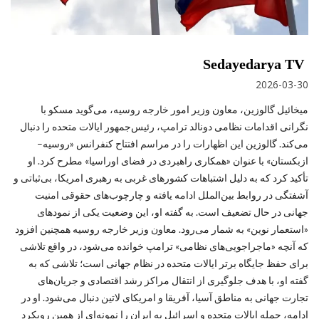
Sedayedarya TV
2026-03-30
میخائیل گالوزین، معاون وزیر امور خارجه روسیه، می‌گوید مسکو با
نگرانی اقدامات نظامی دونالد ترامپ، رئیس‌جمهور ایالات متحده را دنبال
می‌کند. گالوزین این اظهارات را در مراسم افتتاح کنفرانس «روسیه–
ازبکستان» با عنوان «همکاری راهبردی در فضای اوراسیا» مطرح کرد. او
تأکید کرد که به‌ دلیل اشتباهات کشورهای غربی به رهبری امریکا، بی‌ثباتی و
آشفتگی در روابط بین‌الملل ادامه یافته و چارچوب‌های حقوقی امنیت
جهانی در حال تضعیف است. به گفته او، این وضعیت یکی از نمودهای
«استعمار نوین» به ‌شمار می‌رود. معاون وزیر خارجه روسیه همچنین افزود
که آنچه «ماجراجویی‌های نظامی» ترامپ خوانده می‌شود، در واقع تلاشی
برای حفظ جایگاه برتر ایالات متحده در نظام جهانی است؛ تلاشی که به
گفته او، با هدف جلوگیری از انتقال مراکز رشد اقتصادی و جریان‌های
تجارت جهانی به مناطق آسیا، آفریقا و امریکای لاتین دنبال می‌شود. او در
ادامه، حمله ایالات متحده و اسرائیل به ایران را نمونه‌ای از همین رویکرد