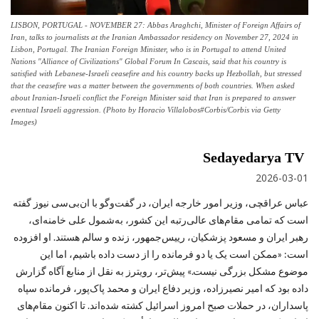
LISBON, PORTUGAL - NOVEMBER 27: Abbas Araghchi, Minister of Foreign Affairs of
Iran, talks to journalists at the Iranian Ambassador residency on November 27, 2024 in
Lisbon, Portugal. The Iranian Foreign Minister, who is in Portugal to attend United
Nations "Alliance of Civilizations" Global Forum In Cascais, said that his country is
satisfied with Lebanese-Israeli ceasefire and his country backs up Hezbollah, but stressed
that the ceasefire was a matter between the governments of both countries. When asked
about Iranian-Israeli conflict the Foreign Minister said that Iran is prepared to answer
eventual Israeli aggression. (Photo by Horacio Villalobos#Corbis/Corbis via Getty
Images)
Sedayedarya TV
2026-03-01
عباس عراقچی، وزیر امور خارجه ایران، در گفت‌وگو با ان‌بی‌سی نیوز گفته
است که تمامی مقام‌های عالی‌رتبه این کشور، به‌شمول علی خامنه‌ای،
رهبر ایران و مسعود پزشکیان، رییس‌جمهور، زنده و سالم هستند. او افزوده
است: «ممکن است یک یا دو فرمانده را از دست داده باشیم، اما این
موضوع مشکل بزرگی نیست.» پیش‌تر، رویترز به نقل از منابع آگاه گزارش
داده بود که امیر نصیرزاده، وزیر دفاع ایران و محمد پاک‌پور، فرمانده سپاه
پاسداران، در حملات صبح امروز اسرائیل کشته شده‌اند. تا اکنون مقام‌های