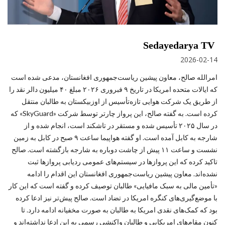
Sedayedarya TV
2026-02-14
امرالله صالح، معاون پیشین ریاست‌جمهوری افغانستان، مدعی شده است
که ایالات متحده امریکا در تاریخ ۹ فبروری ۲۰۲۶ مبلغ ۴۰ میلیون دالر نقد را
از طریق یک شرکت هوایی تازه‌تأسیس از اوزبیکستان به طالبان منتقل
کرده است. به گفته صالح، این پرواز چارتر توسط شرکت «SkyGuard» که
در سال ۲۰۲۵ تأسیس شده و مستقر در تاشکند است، انجام شده و از
شارجه به کابل آمده است. او گفته هواپیما ساعت ۹ صبح در کابل به زمین
نشست و ساعت ۱۱ پیش از چاشت دوباره به شارجه بازگشته است. صالح
تاکید کرده که این پروازها در سیستم‌های عمومی ردیابی پروازها ثبت
نشده‌اند. معاون پیشین ریاست‌جمهوری افغانستان این اقدام را ادامه
«تأمین مالی به سبک مافیایی» طالبان توصیف کرده و گفته است که این کار
با موضع‌گیری‌های کنگره امریکا در تضاد است. صالح پیش‌تر نیز ادعا کرده
بود که کمک‌های نقدی امریکا به طالبان به صورت مخفیانه ادامه دارد. تا
کنون مقام‌های امریکایی و طالبان واکنشی رسمی به این ادعا نداشته‌اند و